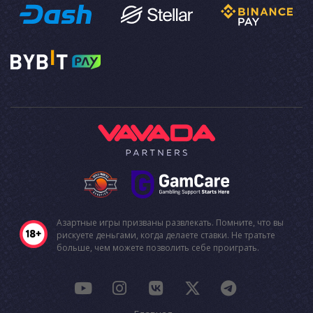
Азартные игры призваны развлекать. Помните, что вы
рискуете деньгами, когда делаете ставки. Не тратьте
больше, чем можете позволить себе проиграть.