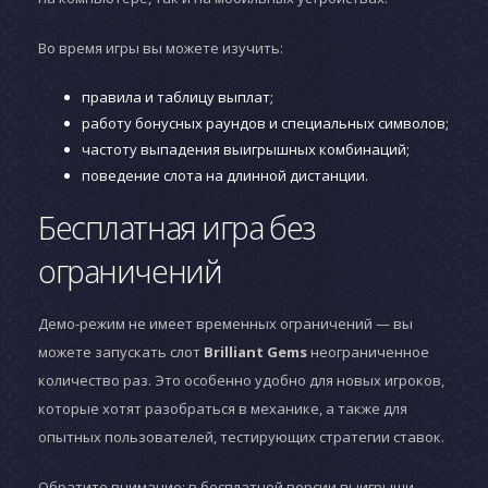
Во время игры вы можете изучить:
правила и таблицу выплат;
работу бонусных раундов и специальных символов;
частоту выпадения выигрышных комбинаций;
поведение слота на длинной дистанции.
Бесплатная игра без
ограничений
Демо-режим не имеет временных ограничений — вы
можете запускать слот
Brilliant Gems
неограниченное
количество раз. Это особенно удобно для новых игроков,
которые хотят разобраться в механике, а также для
опытных пользователей, тестирующих стратегии ставок.
Обратите внимание: в бесплатной версии выигрыши