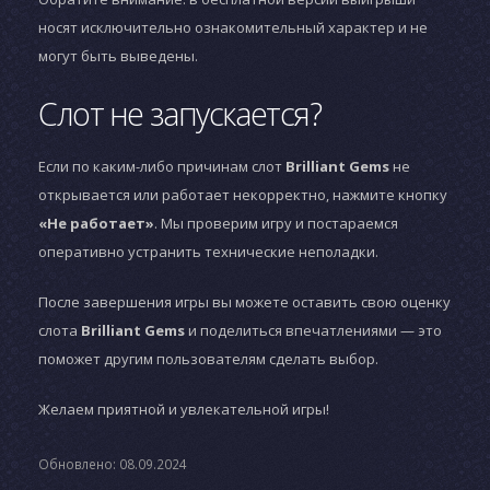
носят исключительно ознакомительный характер и не
могут быть выведены.
Слот не запускается?
Если по каким-либо причинам слот
Brilliant Gems
не
открывается или работает некорректно, нажмите кнопку
«Не работает»
. Мы проверим игру и постараемся
оперативно устранить технические неполадки.
После завершения игры вы можете оставить свою оценку
слота
Brilliant Gems
и поделиться впечатлениями — это
поможет другим пользователям сделать выбор.
Желаем приятной и увлекательной игры!
Обновлено:
08.09.2024