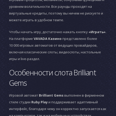
уровнем волатильности. Все раунды проходят на
виртуальные кредиты, поэтому вы ничем не рискуете и
можете играть в удобном темпе.
Чтобы начать игру, достаточно нажать кнопку
«Играть»
.
На платформе
VAVADA Казино
представлено более
10 000 игровых автоматов от ведущих провайдеров,
включая классические слоты, видеослоты, настольные
игры и live-раздел.
Особенности слота Brilliant
Gems
Игровой автомат
Brilliant Gems
выполнен в фирменном
стиле студии
Ruby Play
и поддерживает адаптивный
интерфейс, благодаря чему он корректно запускается как
на компьютере, так и на мобильных устройствах.