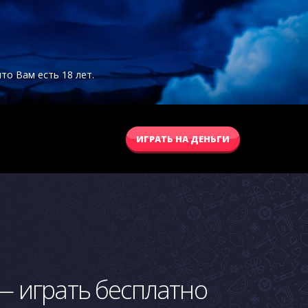
то Вам есть 18 лет.
ИГРАТЬ НА ДЕНЬГИ
— играть бесплатно