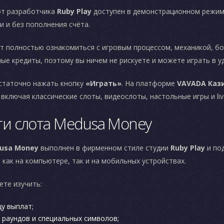
т разработчика
Ruby Play
доступен в демонстрационном режиме
и и без пополнения счёта.
т полностью ознакомиться с игровым процессом, механикой, бо
ые кредиты, поэтому вы ничем не рискуете и можете играть в у
остаточно нажать кнопку
«Играть»
. На платформе
VAVADA Каз
включая классические слоты, видеослоты, настольные игры и liv
и слота Medusa Money
usa Money
выполнен в фирменном стиле студии
Ruby Play
и по
 как на компьютере, так и на мобильных устройствах.
ете изучить:
цу выплат;
 раундов и специальных символов;