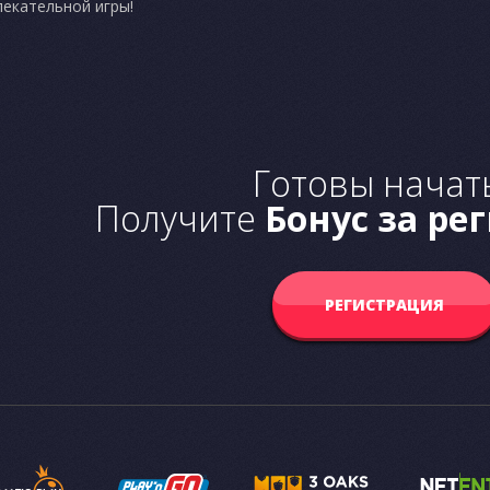
лекательной игры!
Готовы начат
Получите
Бонус за ре
РЕГИСТРАЦИЯ