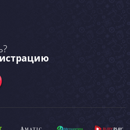
ь?
гистрацию