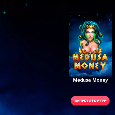
Medusa Money
ЗАПУСТИТЬ ИГРУ