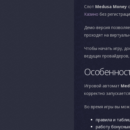
Слот
Medusa Money
о
Казино
без регистраци
Демо-версия позволяе
проходят на виртуальн
Чтобы начать игру, д
ведущих провайдеров, 
Особенност
Игровой автомат
Med
корректно запускается
Во время игры вы мож
правила и табли
работу бонусных