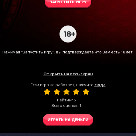
ЗАПУСТИТЬ ИГРУ
Нажимая "Запустить игру", вы подтверждаете что Вам есть 18 лет.
Открыть на весь экран
Если игра не работает, нажмите
сюда
Рейтинг
5
Всего оценок:
1
ИГРАТЬ НА ДЕНЬГИ