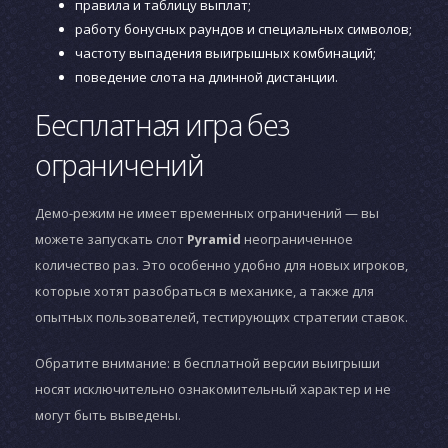
правила и таблицу выплат;
работу бонусных раундов и специальных символов;
частоту выпадения выигрышных комбинаций;
поведение слота на длинной дистанции.
Бесплатная игра без
ограничений
Демо-режим не имеет временных ограничений — вы
можете запускать слот
Pyramid
неограниченное
количество раз. Это особенно удобно для новых игроков,
которые хотят разобраться в механике, а также для
опытных пользователей, тестирующих стратегии ставок.
Обратите внимание: в бесплатной версии выигрыши
носят исключительно ознакомительный характер и не
могут быть выведены.