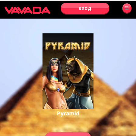
ВХОД
Pyramid