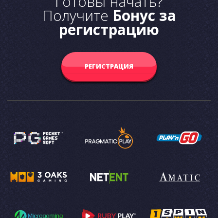
Готовы начать?
Получите
Бонус за
регистрацию
РЕГИСТРАЦИЯ