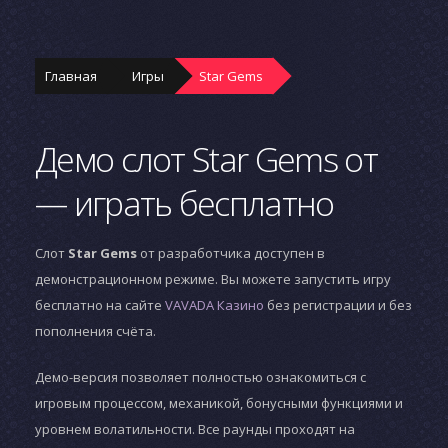
Главная
Игры
Star Gems
Демо слот Star Gems от
— играть бесплатно
Слот
Star Gems
от разработчика
доступен в
демонстрационном режиме. Вы можете запустить игру
бесплатно на сайте
VAVADA Казино
без регистрации и без
пополнения счёта.
Демо-версия позволяет полностью ознакомиться с
игровым процессом, механикой, бонусными функциями и
уровнем волатильности. Все раунды проходят на