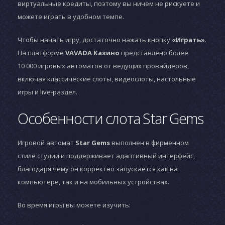
виртуальные кредиты, поэтому вы ничем не рискуете и
можете играть в удобном темпе.
Чтобы начать игру, достаточно нажать кнопку
«Играть»
.
На платформе
VAVADA Казино
представлено более
10 000 игровых автоматов от ведущих провайдеров,
включая классические слоты, видеослоты, настольные
игры и live-раздел.
Особенности слота Star Gems
Игровой автомат
Star Gems
выполнен в фирменном
стиле студии
и поддерживает адаптивный интерфейс,
благодаря чему он корректно запускается как на
компьютере, так и на мобильных устройствах.
Во время игры вы можете изучить: