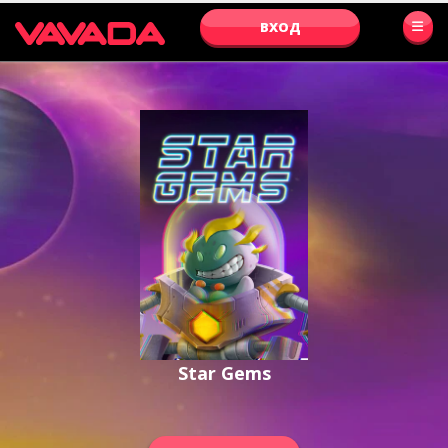
ВХОД
Star Gems