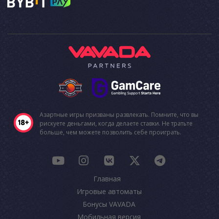
Азартные игры призваны развлекать. Помните, что вы
рискуете деньгами, когда делаете ставки. Не тратьте
больше, чем можете позволить себе проиграть.
Главная
Игровые автоматы
Бонусы VAVADA
Мобильная версия