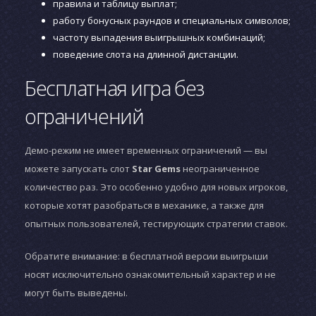
правила и таблицу выплат;
работу бонусных раундов и специальных символов;
частоту выпадения выигрышных комбинаций;
поведение слота на длинной дистанции.
Бесплатная игра без
ограничений
Демо-режим не имеет временных ограничений — вы
можете запускать слот
Star Gems
неограниченное
количество раз. Это особенно удобно для новых игроков,
которые хотят разобраться в механике, а также для
опытных пользователей, тестирующих стратегии ставок.
Обратите внимание: в бесплатной версии выигрыши
носят исключительно ознакомительный характер и не
могут быть выведены.