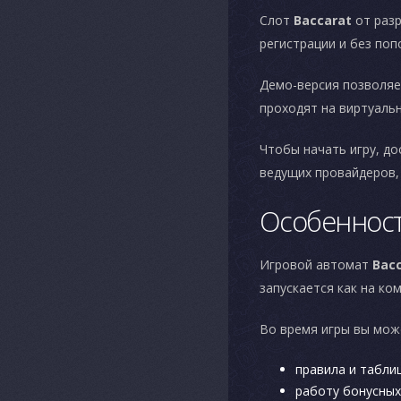
Слот
Baccarat
от раз
регистрации и без поп
Демо-версия позволяе
проходят на виртуальн
Чтобы начать игру, д
ведущих провайдеров, 
Особенности
Игровой автомат
Bac
запускается как на ко
Во время игры вы мож
правила и табли
работу бонусных