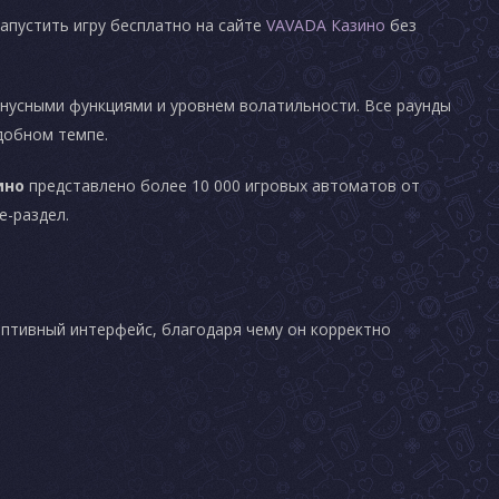
апустить игру бесплатно на сайте
VAVADA Казино
без
нусными функциями и уровнем волатильности. Все раунды
добном темпе.
ино
представлено более 10 000 игровых автоматов от
e-раздел.
птивный интерфейс, благодаря чему он корректно