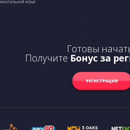
лекательной игры!
Готовы начат
Получите
Бонус за ре
РЕГИСТРАЦИЯ