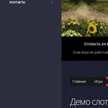
КОНТАКТЫ
Открыть на 
Если игра не работа
Главная
Игры
Демо слот