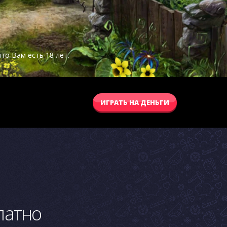
то Вам есть 18 лет.
ИГРАТЬ НА ДЕНЬГИ
латно