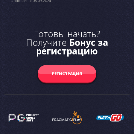
Обновлено:
08.09.2024
Готовы начать?
Получите
Бонус за
регистрацию
РЕГИСТРАЦИЯ