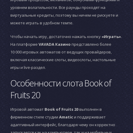
уровнем волатильности. Все раунды проходят на
виртуальные кредиты, поэтому вы ничем не рискуете и
можете играть в удобном темпе.
Чтобы начать игру, достаточно нажать кнопку
«Играть»
.
На платформе
VAVADA Казино
представлено более
10 000 игровых автоматов от ведущих провайдеров,
включая классические слоты, видеослоты, настольные
игры и live-раздел.
Особенности слота Book of
Fruits 20
Игровой автомат
Book of Fruits 20
выполнен в
фирменном стиле студии
Amatic
и поддерживает
адаптивный интерфейс, благодаря чему он корректно
запускается как на компьютере, так и на мобильных