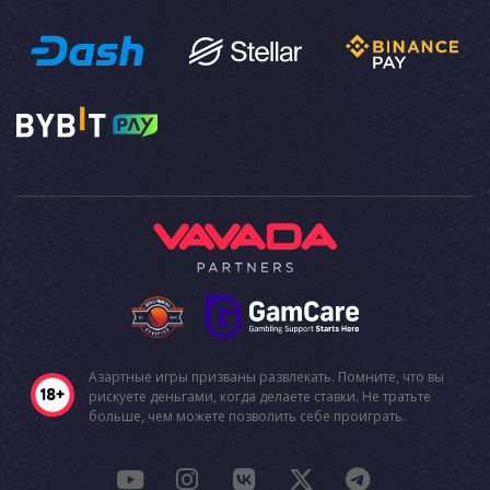
Азартные игры призваны развлекать. Помните, что вы
рискуете деньгами, когда делаете ставки. Не тратьте
больше, чем можете позволить себе проиграть.