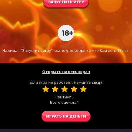
ЗАПУСТИТЬ ИГРУ
Нажимая "Запустить игру", вы подтверждаете что Вам есть 18 лет.
Открыть на весь экран
Если игра не работает, нажмите
сюда
Рейтинг
5
Всего оценок:
1
ИГРАТЬ НА ДЕНЬГИ