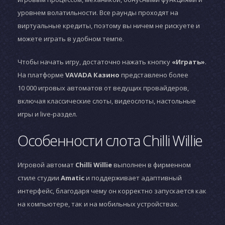
уровнем волатильности. Все раунды проходят на
виртуальные кредиты, поэтому вы ничем не рискуете и
можете играть в удобном темпе.
Чтобы начать игру, достаточно нажать кнопку
«Играть»
.
На платформе
VAVADA Казино
представлено более
10 000 игровых автоматов от ведущих провайдеров,
включая классические слоты, видеослоты, настольные
игры и live-раздел.
Особенности слота Chilli Willie
Игровой автомат
Chilli Willie
выполнен в фирменном
стиле студии
Amatic
и поддерживает адаптивный
интерфейс, благодаря чему он корректно запускается как
на компьютере, так и на мобильных устройствах.