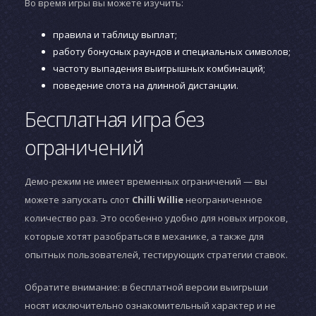
Во время игры вы можете изучить:
правила и таблицу выплат;
работу бонусных раундов и специальных символов;
частоту выпадения выигрышных комбинаций;
поведение слота на длинной дистанции.
Бесплатная игра без
ограничений
Демо-режим не имеет временных ограничений — вы
можете запускать слот
Chilli Willie
неограниченное
количество раз. Это особенно удобно для новых игроков,
которые хотят разобраться в механике, а также для
опытных пользователей, тестирующих стратегии ставок.
Обратите внимание: в бесплатной версии выигрыши
носят исключительно ознакомительный характер и не