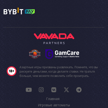
Азартные игры призваны развлекать. Помните, что вы
рискуете деньгами, когда делаете ставки. Не тратьте
больше, чем можете позволить себе проиграть.
Главная
Игровые автоматы