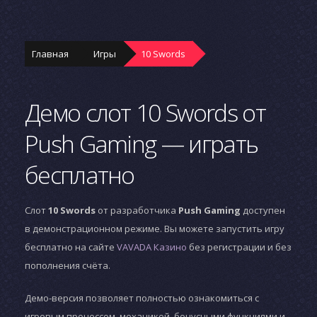
Главная
Игры
10 Swords
Демо слот 10 Swords от
Push Gaming — играть
бесплатно
Слот
10 Swords
от разработчика
Push Gaming
доступен
в демонстрационном режиме. Вы можете запустить игру
бесплатно на сайте
VAVADA Казино
без регистрации и без
пополнения счёта.
Демо-версия позволяет полностью ознакомиться с
игровым процессом, механикой, бонусными функциями и