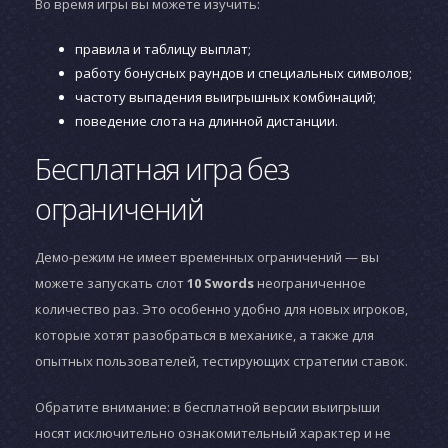
Во время игры вы можете изучить:
правила и таблицу выплат;
работу бонусных раундов и специальных символов;
частоту выпадения выигрышных комбинаций;
поведение слота на длинной дистанции.
Бесплатная игра без
ограничений
Демо-режим не имеет временных ограничений — вы
можете запускать слот
10 Swords
неограниченное
количество раз. Это особенно удобно для новых игроков,
которые хотят разобраться в механике, а также для
опытных пользователей, тестирующих стратегии ставок.
Обратите внимание: в бесплатной версии выигрыши
носят исключительно ознакомительный характер и не