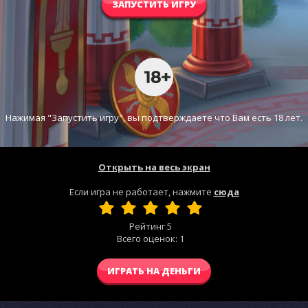
ЗАПУСТИТЬ ИГРУ
Нажимая "Запустить игру", вы подтверждаете что Вам есть 18 лет.
Открыть на весь экран
Если игра не работает, нажмите
сюда
Рейтинг
5
Всего оценок:
1
ИГРАТЬ НА ДЕНЬГИ