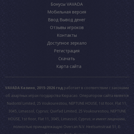
Бонусы VAVADA
Мобильная версия
Ввод Вывод денег
Отзывы игроков
Контакты
Доступное зеркало
Регистрация
Скачать
Карта сайта
VAVADA Казино, 2015-2026 год
работает в соответствии с законами
об азартных играх государства Кюрасао. Оператором сайта является
Nadontil Limited, 25 Voukourestiou, NEPTUNE HOUSE, 1st floor, Flat 11,
3045, Limassol, Cyprus; Quirfad Limited, 25 Voukourestiou, NEPTUNE
HOUSE, 1st floor, Flat 11, 3045, Limassol, Cyprus; и имеет лицензию,
полностью принадлежащую Overcan N.V. Heelsumstraat 51, E-