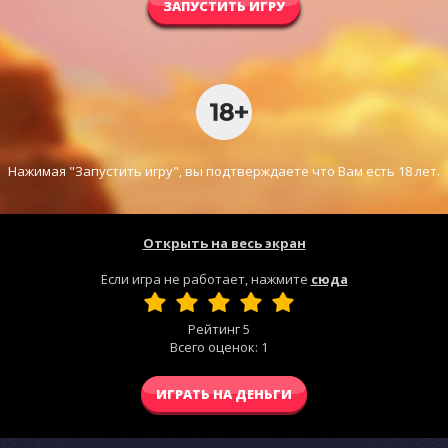
ЗАПУСТИТЬ ИГРУ
Нажимая "Запустить игру", вы подтверждаете что Вам есть 18 лет.
Открыть на весь экран
Если игра не работает, нажмите
сюда
Рейтинг
5
Всего оценок:
1
ИГРАТЬ НА ДЕНЬГИ