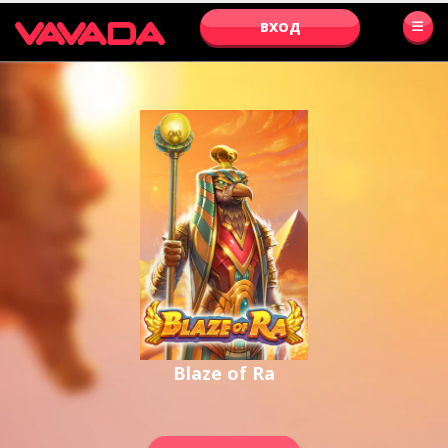
ВХОД
Blaze of Ra