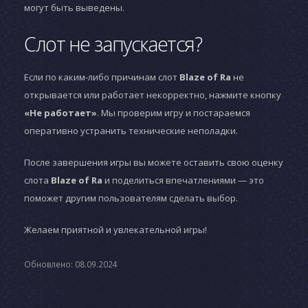
могут быть выведены.
Слот не запускается?
Если по каким-либо причинам слот
Blaze of Ra
не
открывается или работает некорректно, нажмите кнопку
«Не работает»
. Мы проверим игру и постараемся
оперативно устранить технические неполадки.
После завершения игры вы можете оставить свою оценку
слота
Blaze of Ra
и поделиться впечатлениями — это
поможет другим пользователям сделать выбор.
Желаем приятной и увлекательной игры!
Обновлено:
08.09.2024