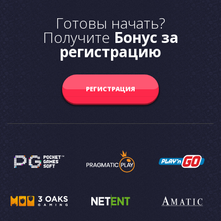
Готовы начать?
Получите
Бонус за
регистрацию
РЕГИСТРАЦИЯ