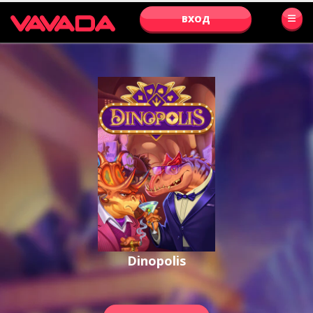
ВХОД
Dinopolis