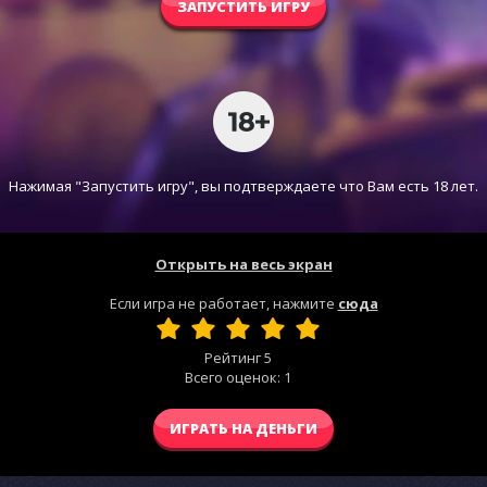
ЗАПУСТИТЬ ИГРУ
Нажимая "Запустить игру", вы подтверждаете что Вам есть 18 лет.
Открыть на весь экран
Если игра не работает, нажмите
сюда
Рейтинг
5
Всего оценок:
1
ИГРАТЬ НА ДЕНЬГИ