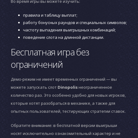
Во время игры вы можете изучить:
правила и таблицу выплат;
работу бонусных раундов и специальных символов;
частоту выпадения выигрышных комбинаций;
поведение слота на длинной дистанции.
Бесплатная игра без
ограничений
Демо-режим не имеет временных ограничений — вы
можете запускать слот
Dinopolis
неограниченное
количество раз. Это особенно удобно для новых игроков,
которые хотят разобраться в механике, а также для
опытных пользователей, тестирующих стратегии ставок.
Обратите внимание: в бесплатной версии выигрыши
носят исключительно ознакомительный характер и не