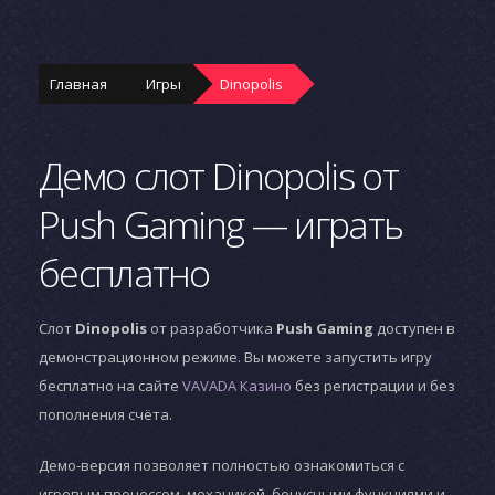
Главная
Игры
Dinopolis
Демо слот Dinopolis от
Push Gaming — играть
бесплатно
Слот
Dinopolis
от разработчика
Push Gaming
доступен в
демонстрационном режиме. Вы можете запустить игру
бесплатно на сайте
VAVADA Казино
без регистрации и без
пополнения счёта.
Демо-версия позволяет полностью ознакомиться с
игровым процессом, механикой, бонусными функциями и