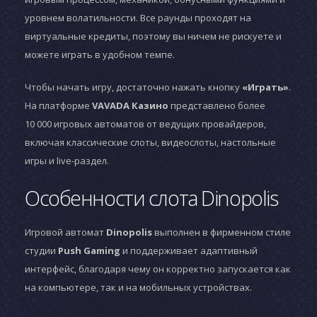
уровнем волатильности. Все раунды проходят на
виртуальные кредиты, поэтому вы ничем не рискуете и
можете играть в удобном темпе.
Чтобы начать игру, достаточно нажать кнопку
«Играть»
.
На платформе
VAVADA Казино
представлено более
10 000 игровых автоматов от ведущих провайдеров,
включая классические слоты, видеослоты, настольные
игры и live-раздел.
Особенности слота Dinopolis
Игровой автомат
Dinopolis
выполнен в фирменном стиле
студии
Push Gaming
и поддерживает адаптивный
интерфейс, благодаря чему он корректно запускается как
на компьютере, так и на мобильных устройствах.