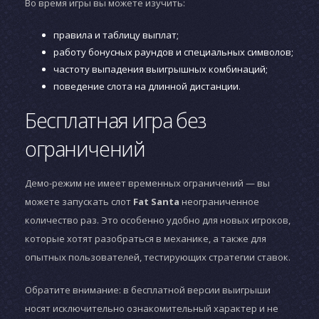
Во время игры вы можете изучить:
правила и таблицу выплат;
работу бонусных раундов и специальных символов;
частоту выпадения выигрышных комбинаций;
поведение слота на длинной дистанции.
Бесплатная игра без
ограничений
Демо-режим не имеет временных ограничений — вы
можете запускать слот
Fat Santa
неограниченное
количество раз. Это особенно удобно для новых игроков,
которые хотят разобраться в механике, а также для
опытных пользователей, тестирующих стратегии ставок.
Обратите внимание: в бесплатной версии выигрыши
носят исключительно ознакомительный характер и не