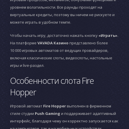
уровнем волатильности. Все раунды проходят на
виртуальные кредиты, поэтому вы ничем не рискуете и
можете играть в удобном темпе.
Чтобы начать игру, достаточно нажать кнопку
«Играть»
.
На платформе
VAVADA Казино
представлено более
10 000 игровых автоматов от ведущих провайдеров,
включая классические слоты, видеослоты, настольные
игры и live-раздел.
Особенности слота Fire
Hopper
Игровой автомат
Fire Hopper
выполнен в фирменном
стиле студии
Push Gaming
и поддерживает адаптивный
интерфейс, благодаря чему он корректно запускается как
на компьютере, так и на мобильных устройствах.