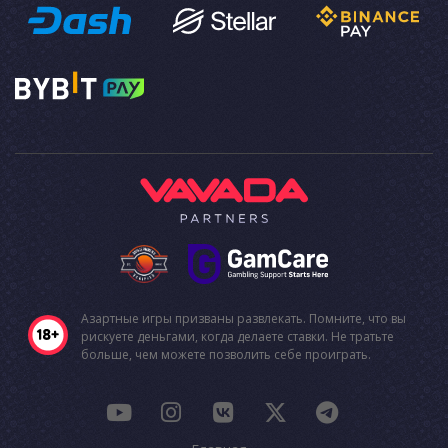
Азартные игры призваны развлекать. Помните, что вы
рискуете деньгами, когда делаете ставки. Не тратьте
больше, чем можете позволить себе проиграть.