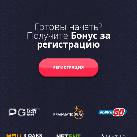
Готовы начать?
Получите
Бонус за
регистрацию
РЕГИСТРАЦИЯ