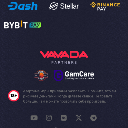
Азартные игры призваны развлекать. Помните, что вы
рискуете деньгами, когда делаете ставки. Не тратьте
больше, чем можете позволить себе проиграть.