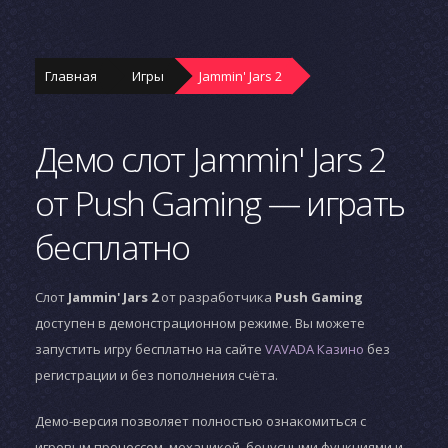
Главная
Игры
Jammin' Jars 2
Демо слот Jammin' Jars 2
от Push Gaming — играть
бесплатно
Слот
Jammin' Jars 2
от разработчика
Push Gaming
доступен в демонстрационном режиме. Вы можете
запустить игру бесплатно на сайте
VAVADA Казино
без
регистрации и без пополнения счёта.
Демо-версия позволяет полностью ознакомиться с
игровым процессом, механикой, бонусными функциями и