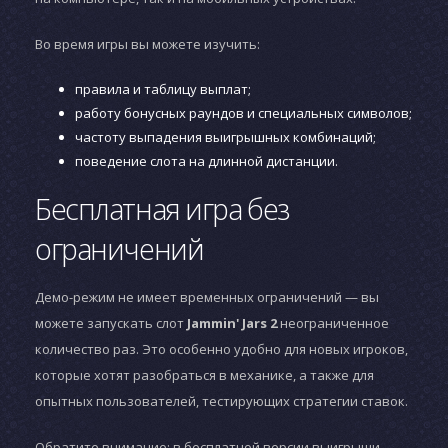
Во время игры вы можете изучить:
правила и таблицу выплат;
работу бонусных раундов и специальных символов;
частоту выпадения выигрышных комбинаций;
поведение слота на длинной дистанции.
Бесплатная игра без
ограничений
Демо-режим не имеет временных ограничений — вы
можете запускать слот
Jammin' Jars 2
неограниченное
количество раз. Это особенно удобно для новых игроков,
которые хотят разобраться в механике, а также для
опытных пользователей, тестирующих стратегии ставок.
Обратите внимание: в бесплатной версии выигрыши