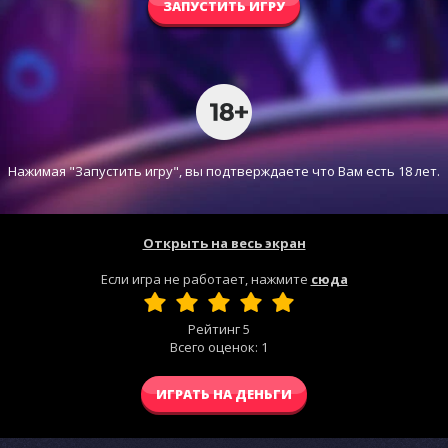
ЗАПУСТИТЬ ИГРУ
Нажимая "Запустить игру", вы подтверждаете что Вам есть 18 лет.
Открыть на весь экран
Если игра не работает, нажмите
сюда
Рейтинг
5
Всего оценок:
1
ИГРАТЬ НА ДЕНЬГИ