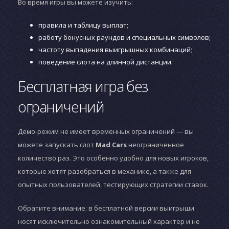
Во время игры вы можете изучить:
правила и таблицу выплат;
работу бонусных раундов и специальных символов;
частоту выпадения выигрышных комбинаций;
поведение слота на длинной дистанции.
Бесплатная игра без
ограничений
Демо-режим не имеет временных ограничений — вы
можете запускать слот
Mad Cars
неограниченное
количество раз. Это особенно удобно для новых игроков,
которые хотят разобраться в механике, а также для
опытных пользователей, тестирующих стратегии ставок.
Обратите внимание: в бесплатной версии выигрыши
носят исключительно ознакомительный характер и не