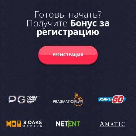
Готовы начать?
Получите
Бонус за
регистрацию
РЕГИСТРАЦИЯ