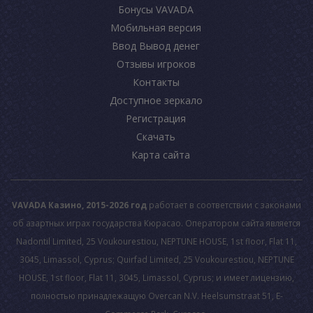
Бонусы VAVADA
Мобильная версия
Ввод Вывод денег
Отзывы игроков
Контакты
Доступное зеркало
Регистрация
Скачать
Карта сайта
VAVADA Казино, 2015-2026 год
работает в соответствии с законами
об азартных играх государства Кюрасао. Оператором сайта является
Nadontil Limited, 25 Voukourestiou, NEPTUNE HOUSE, 1st floor, Flat 11,
3045, Limassol, Cyprus; Quirfad Limited, 25 Voukourestiou, NEPTUNE
HOUSE, 1st floor, Flat 11, 3045, Limassol, Cyprus; и имеет лицензию,
полностью принадлежащую Overcan N.V. Heelsumstraat 51, E-