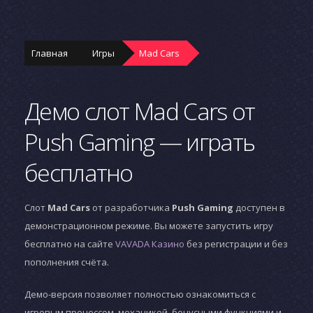
Главная
Игры
Mad Cars
Демо слот Mad Cars от
Push Gaming — играть
бесплатно
Слот
Mad Cars
от разработчика
Push Gaming
доступен в
демонстрационном режиме. Вы можете запустить игру
бесплатно на сайте
VAVADA Казино
без регистрации и без
пополнения счёта.
Демо-версия позволяет полностью ознакомиться с
игровым процессом, механикой, бонусными функциями и