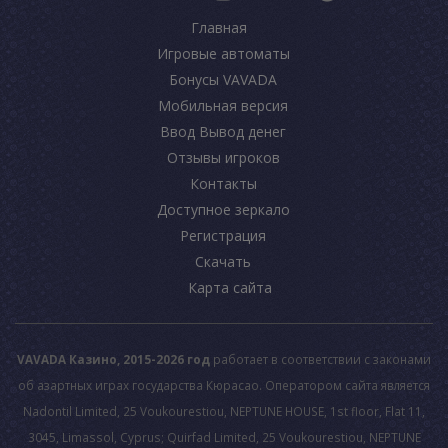
Главная
Игровые автоматы
Бонусы VAVADA
Мобильная версия
Ввод Вывод денег
Отзывы игроков
Контакты
Доступное зеркало
Регистрация
Скачать
Карта сайта
VAVADA Казино, 2015-2026 год
работает в соответствии с законами
об азартных играх государства Кюрасао. Оператором сайта является
Nadontil Limited, 25 Voukourestiou, NEPTUNE HOUSE, 1st floor, Flat 11,
3045, Limassol, Cyprus; Quirfad Limited, 25 Voukourestiou, NEPTUNE