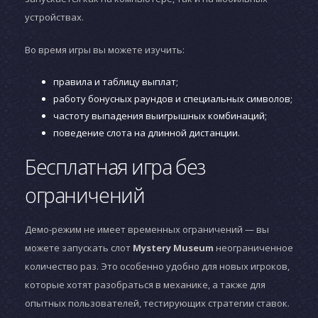
устройствах.
Во время игры вы можете изучить:
правила и таблицу выплат;
работу бонусных раундов и специальных символов;
частоту выпадения выигрышных комбинаций;
поведение слота на длинной дистанции.
Бесплатная игра без
ограничений
Демо-режим не имеет временных ограничений — вы
можете запускать слот
Mystery Museum
неограниченное
количество раз. Это особенно удобно для новых игроков,
которые хотят разобраться в механике, а также для
опытных пользователей, тестирующих стратегии ставок.