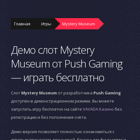
Главная
Игры
Mystery Museum
Демо слот Mystery
Museum от Push Gaming
— играть бесплатно
Слот
Mystery Museum
от разработчика
Push Gaming
доступен в демонстрационном режиме. Вы можете
запустить игру бесплатно на сайте
VAVADA Казино
без
регистрации и без пополнения счёта.
Демо-версия позволяет полностью ознакомиться с
игровым процессом, механикой, бонусными функциями и