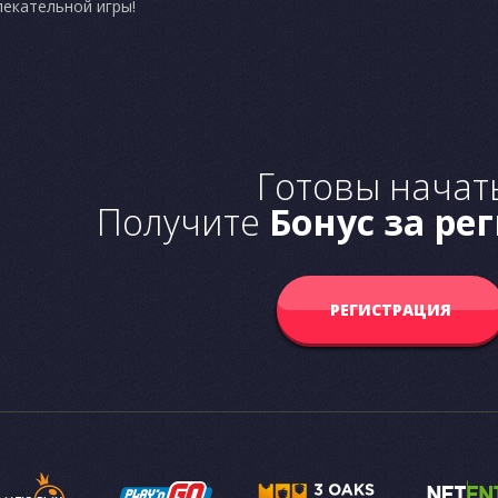
лекательной игры!
Готовы начат
Получите
Бонус за ре
РЕГИСТРАЦИЯ