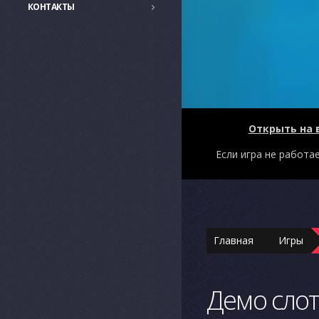
КОНТАКТЫ
Открыть на 
Если игра не работа
Главная
Игры
Демо слот