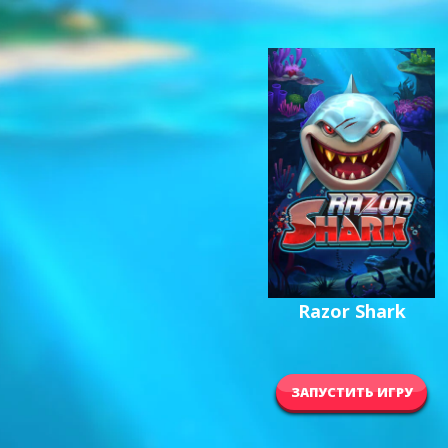
Razor Shark
ЗАПУСТИТЬ ИГРУ