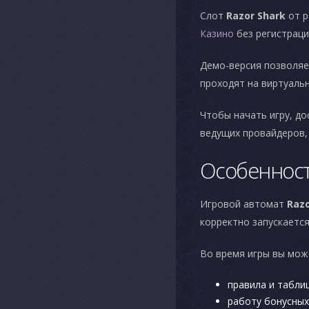
Слот
Razor Shark
от р
Казино
без регистраци
Демо-версия позволяе
проходят на виртуальн
Чтобы начать игру, д
ведущих провайдеров, 
Особенности
Игровой автомат
Razo
корректно запускается
Во время игры вы мож
правила и табли
работу бонусных