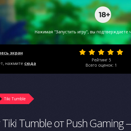
Нажимая "Запустить игру", вы подтверждаете ч
весь экран
Рейтинг
5
ет, нажмите
сюда
Всего оценок:
1
Tiki Tumble
 Tiki Tumble от Push Gaming