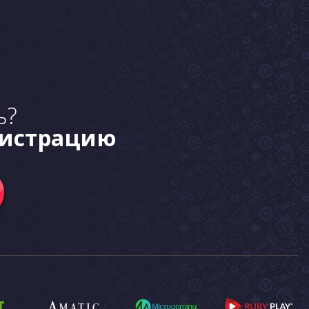
ь?
гистрацию