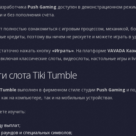
азработчика
Push Gaming
доступен в демонстрационном режим
и и без пополнения счёта.
т полностью ознакомиться с игровым процессом, механикой, бо
ые кредиты, поэтому вы ничем не рискуете и можете играть в у
остаточно нажать кнопку
«Играть»
. На платформе
VAVADA Каз
включая классические слоты, видеослоты, настольные игры и liv
 слота Tiki Tumble
 Tumble
выполнен в фирменном стиле студии
Push Gaming
и по
 как на компьютере, так и на мобильных устройствах.
ете изучить:
цу выплат;
 раундов и специальных символов;