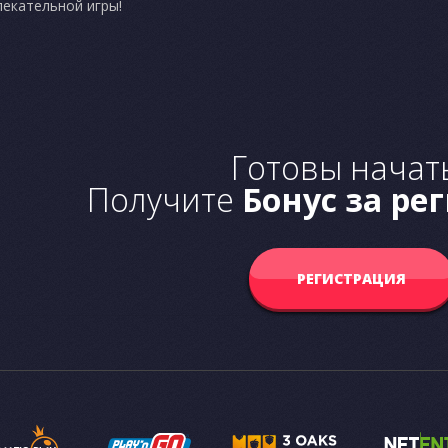
лекательной игры!
Готовы начат
Получите
Бонус за ре
РЕГИСТРАЦИЯ