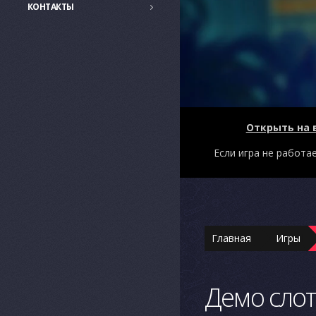
КОНТАКТЫ
Открыть на 
Если игра не работа
Главная
Игры
Демо слот