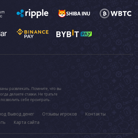
аны развлекать. Помните, что вы
огда делаете ставки. Не тратьте
позволить себе проиграть.
вод Вывод денег
Отзывы игроков
Контакты
ать
Карта сайта