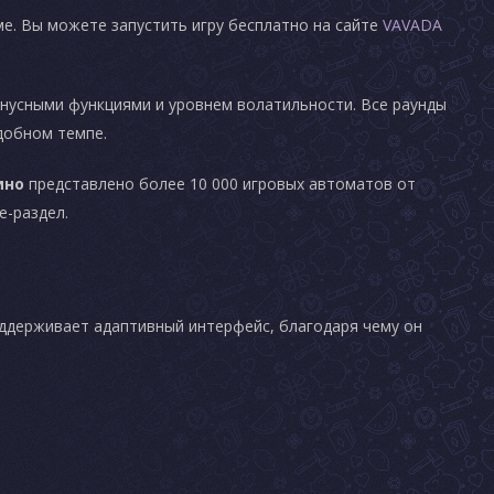
е. Вы можете запустить игру бесплатно на сайте
VAVADA
нусными функциями и уровнем волатильности. Все раунды
добном темпе.
ино
представлено более 10 000 игровых автоматов от
e-раздел.
ддерживает адаптивный интерфейс, благодаря чему он