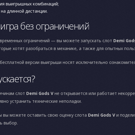
ия выигрышных комбинаций;
 на длинной дистанции.
 игра без ограничений
временных ограничений — вы можете запускать слот
Demi God
торые хотят разобраться в механике, а также для опытных поль
 бесплатной версии выигрыши носят исключительно ознакомител
ускается?
ричинам слот
Demi Gods V
не открывается или работает некорр
ивно устранить технические неполадки.
ы вы можете оставить свою оценку слота
Demi Gods V
и подели
ь выбор.