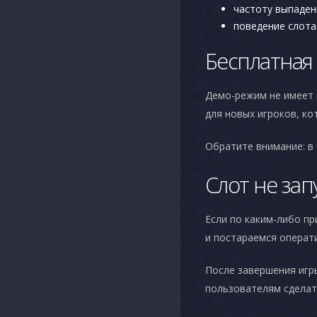
частоту выпаден
поведение слота
Бесплатная
Демо-режим не имеет 
для новых игроков, ко
Обратите внимание: в
Слот не зап
Если по каким-либо п
и постараемся операт
После завершения игр
пользователям сделат