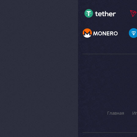
Главная
И