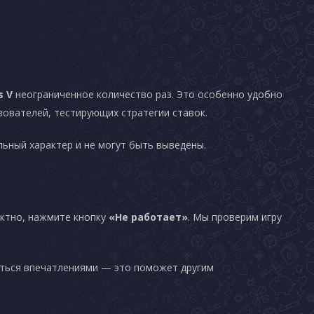
s V
неограниченное количество раз. Это особенно удобно
зователей, тестирующих стратегии ставок.
ьный характер и не могут быть выведены.
ектно, нажмите кнопку
«Не работает»
. Мы проверим игру
ться впечатлениями — это поможет другим