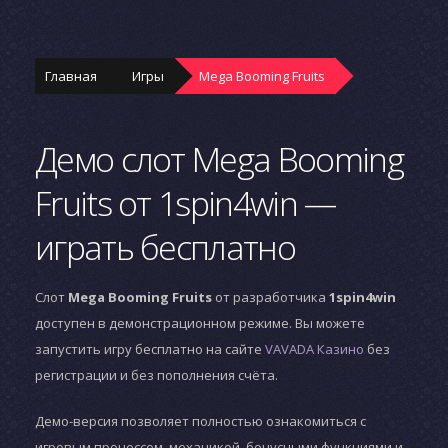
Главная
Игры
Mega Booming Fruits
Демо слот Mega Booming
Fruits от 1spin4win —
играть бесплатно
Слот
Mega Booming Fruits
от разработчика
1spin4win
доступен в демонстрационном режиме. Вы можете
запустить игру бесплатно на сайте
VAVADA Казино
без
регистрации и без пополнения счёта.
Демо-версия позволяет полностью ознакомиться с
игровым процессом, механикой, бонусными функциями и