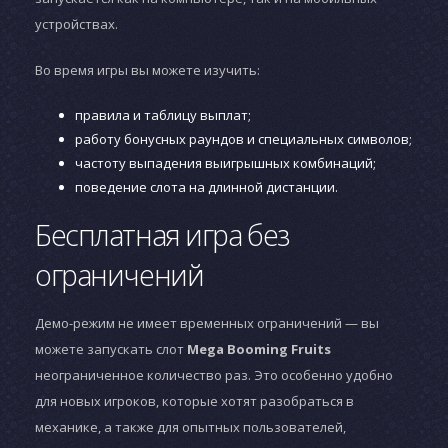
устройствах.
Во время игры вы можете изучить:
правила и таблицу выплат;
работу бонусных раундов и специальных символов;
частоту выпадения выигрышных комбинаций;
поведение слота на длинной дистанции.
Бесплатная игра без
ограничений
Демо-режим не имеет временных ограничений — вы
можете запускать слот
Mega Booming Fruits
неограниченное количество раз. Это особенно удобно
для новых игроков, которые хотят разобраться в
механике, а также для опытных пользователей,