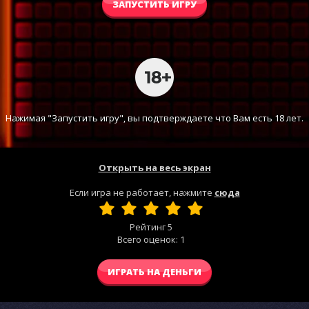
ЗАПУСТИТЬ ИГРУ
Нажимая "Запустить игру", вы подтверждаете что Вам есть 18 лет.
Открыть на весь экран
Если игра не работает, нажмите
сюда
Рейтинг
5
Всего оценок:
1
ИГРАТЬ НА ДЕНЬГИ