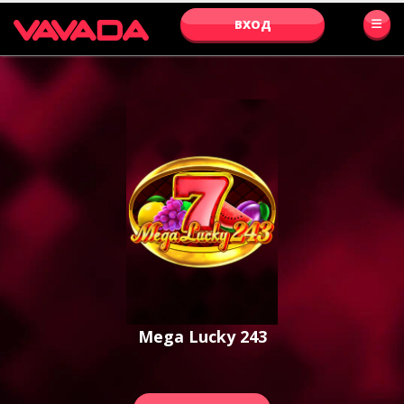
ВХОД
Mega Lucky 243