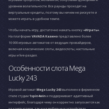
уровнем волатильности. Все раунды проходят на
виртуальные кредиты, поэтому вы ничем не рискуете и
можете играть в удобном темпе.
Чтобы начать игру, достаточно нажать кнопку
«Играть»
.
На платформе
VAVADA Казино
представлено более
10 000 игровых автоматов от ведущих провайдеров,
включая классические слоты, видеослоты, настольные
игры и live-раздел.
Особенности слота Mega
Lucky 243
Игровой автомат
Mega Lucky 243
выполнен в фирменном
стиле студии
1spin4win
и поддерживает адаптивный
интерфейс, благодаря чему он корректно запускается как
на компьютере, так и на мобильных устройствах.