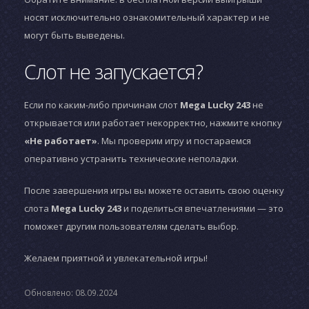
носят исключительно ознакомительный характер и не
могут быть выведены.
Слот не запускается?
Если по каким-либо причинам слот
Mega Lucky 243
не
открывается или работает некорректно, нажмите кнопку
«Не работает»
. Мы проверим игру и постараемся
оперативно устранить технические неполадки.
После завершения игры вы можете оставить свою оценку
слота
Mega Lucky 243
и поделиться впечатлениями — это
поможет другим пользователям сделать выбор.
Желаем приятной и увлекательной игры!
Обновлено:
08.09.2024