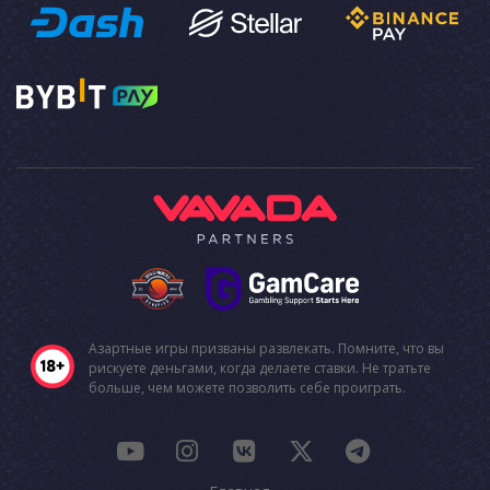
Азартные игры призваны развлекать. Помните, что вы
рискуете деньгами, когда делаете ставки. Не тратьте
больше, чем можете позволить себе проиграть.