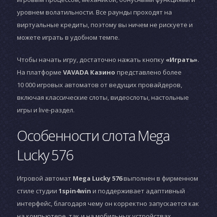
уровнем волатильности. Все раунды проходят на
виртуальные кредиты, поэтому вы ничем не рискуете и
можете играть в удобном темпе.
Чтобы начать игру, достаточно нажать кнопку
«Играть»
.
На платформе
VAVADA Казино
представлено более
10 000 игровых автоматов от ведущих провайдеров,
включая классические слоты, видеослоты, настольные
игры и live-раздел.
Особенности слота Mega
Lucky 576
Игровой автомат
Mega Lucky 576
выполнен в фирменном
стиле студии
1spin4win
и поддерживает адаптивный
интерфейс, благодаря чему он корректно запускается как
на компьютере, так и на мобильных устройствах.