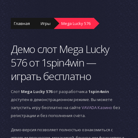
Главная
Игры
Mega Lucky 576
Демо слот Mega Lucky
576 от 1spin4win —
играть бесплатно
Слот
Mega Lucky 576
от разработчика
1spin4win
доступен в демонстрационном режиме. Вы можете
запустить игру бесплатно на сайте
VAVADA Казино
без
регистрации и без пополнения счёта.
Демо-версия позволяет полностью ознакомиться с
игровым процессом, механикой, бонусными функциями и