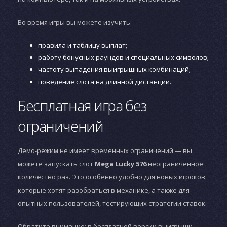
Во время игры вы можете изучить:
правила и таблицу выплат;
работу бонусных раундов и специальных символов;
частоту выпадения выигрышных комбинаций;
поведение слота на длинной дистанции.
Бесплатная игра без
ограничений
Демо-режим не имеет временных ограничений — вы
можете запускать слот
Mega Lucky 576
неограниченное
количество раз. Это особенно удобно для новых игроков,
которые хотят разобраться в механике, а также для
опытных пользователей, тестирующих стратегии ставок.
Обратите внимание: в бесплатной версии выигрыши