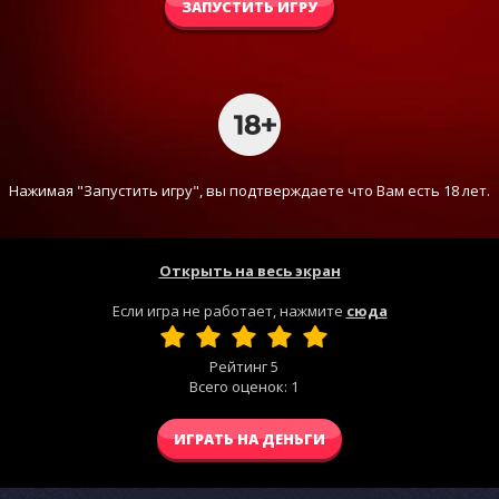
ЗАПУСТИТЬ ИГРУ
Нажимая "Запустить игру", вы подтверждаете что Вам есть 18 лет.
Открыть на весь экран
Если игра не работает, нажмите
сюда
Рейтинг
5
Всего оценок:
1
ИГРАТЬ НА ДЕНЬГИ