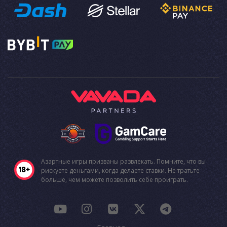
Азартные игры призваны развлекать. Помните, что вы
рискуете деньгами, когда делаете ставки. Не тратьте
больше, чем можете позволить себе проиграть.