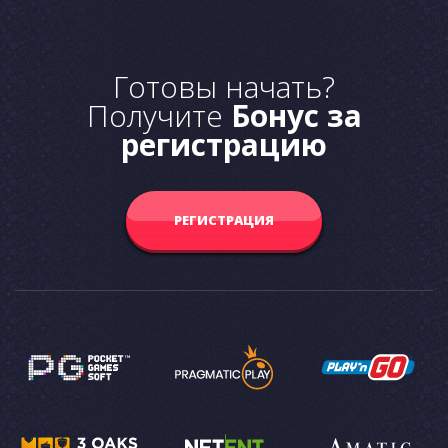
Готовы начать?
Получите
Бонус за
регистрацию
РЕГИСТРАЦИЯ