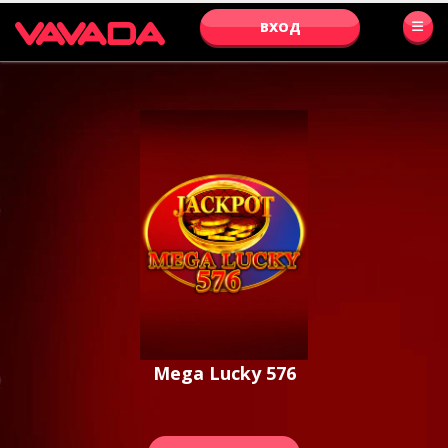
ВХОД
Mega Lucky 576