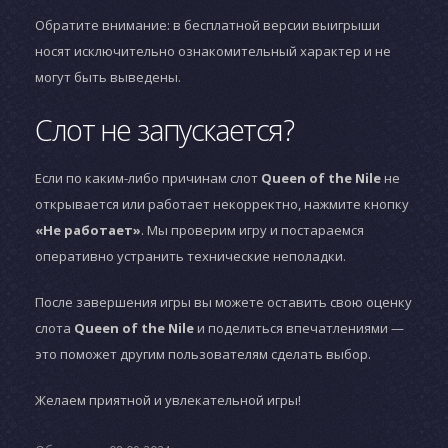
Обратите внимание: в бесплатной версии выигрыши
носят исключительно ознакомительный характер и не
могут быть выведены.
Слот не запускается?
Если по каким-либо причинам слот
Queen of the Nile
не
открывается или работает некорректно, нажмите кнопку
«Не работает»
. Мы проверим игру и постараемся
оперативно устранить технические неполадки.
После завершения игры вы можете оставить свою оценку
слота
Queen of the Nile
и поделиться впечатлениями —
это поможет другим пользователям сделать выбор.
Желаем приятной и увлекательной игры!