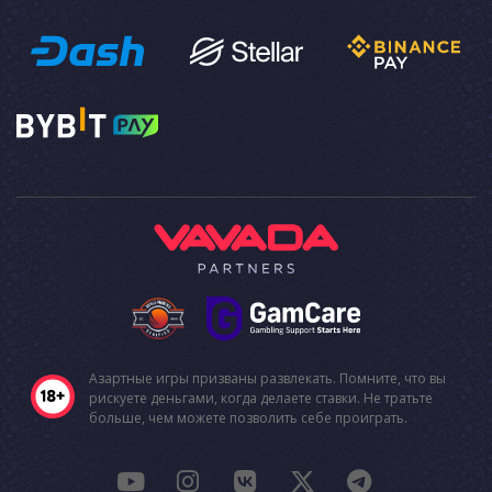
Азартные игры призваны развлекать. Помните, что вы
рискуете деньгами, когда делаете ставки. Не тратьте
больше, чем можете позволить себе проиграть.