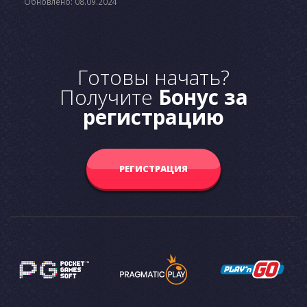
Обновлено:
08.09.2024
Готовы начать?
Получите
Бонус за
регистрацию
РЕГИСТРАЦИЯ