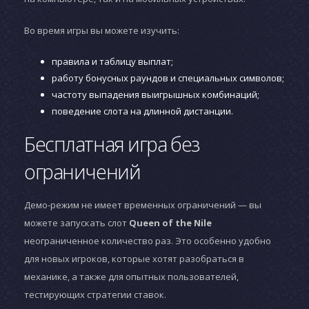
Во время игры вы можете изучить:
правила и таблицу выплат;
работу бонусных раундов и специальных символов;
частоту выпадения выигрышных комбинаций;
поведение слота на длинной дистанции.
Бесплатная игра без
ограничений
Демо-режим не имеет временных ограничений — вы
можете запускать слот
Queen of the Nile
неограниченное количество раз. Это особенно удобно
для новых игроков, которые хотят разобраться в
механике, а также для опытных пользователей,
тестирующих стратегии ставок.