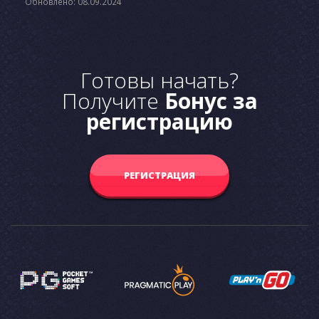
Обновлено:
08.09.2024
Готовы начать?
Получите
Бонус за
регистрацию
РЕГИСТРАЦИЯ