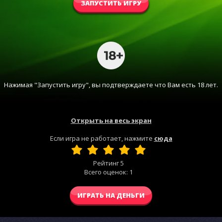
ЗАПУСТИТЬ ИГРУ
Нажимая "Запустить игру", вы подтверждаете что Вам есть 18 лет.
Открыть на весь экран
Если игра не работает, нажмите
сюда
Рейтинг
5
Всего оценок:
1
ИГРАТЬ НА ДЕНЬГИ