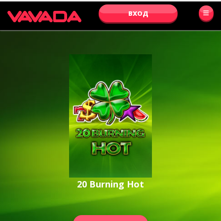
ВХОД
20 Burning Hot