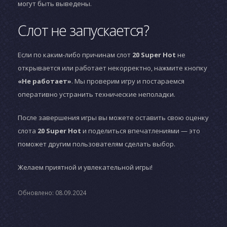
могут быть выведены.
Слот не запускается?
Если по каким-либо причинам слот
20 Super Hot
не
открывается или работает некорректно, нажмите кнопку
«Не работает»
. Мы проверим игру и постараемся
оперативно устранить технические неполадки.
После завершения игры вы можете оставить свою оценку
слота
20 Super Hot
и поделиться впечатлениями — это
поможет другим пользователям сделать выбор.
Желаем приятной и увлекательной игры!
Обновлено:
08.09.2024