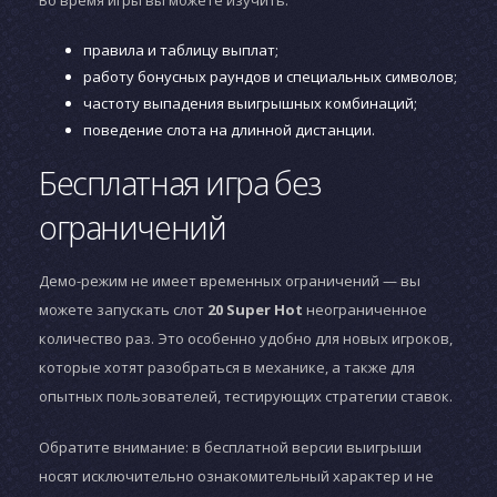
Во время игры вы можете изучить:
правила и таблицу выплат;
работу бонусных раундов и специальных символов;
частоту выпадения выигрышных комбинаций;
поведение слота на длинной дистанции.
Бесплатная игра без
ограничений
Демо-режим не имеет временных ограничений — вы
можете запускать слот
20 Super Hot
неограниченное
количество раз. Это особенно удобно для новых игроков,
которые хотят разобраться в механике, а также для
опытных пользователей, тестирующих стратегии ставок.
Обратите внимание: в бесплатной версии выигрыши
носят исключительно ознакомительный характер и не