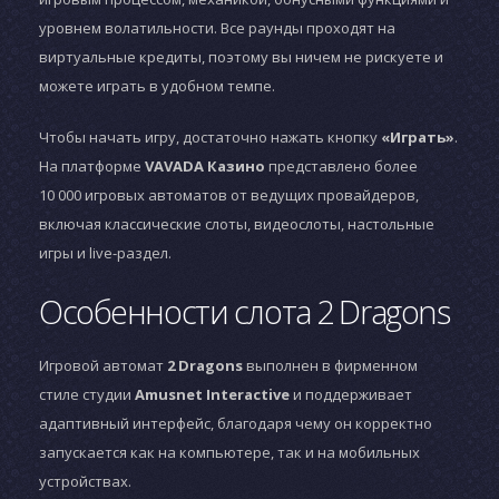
уровнем волатильности. Все раунды проходят на
виртуальные кредиты, поэтому вы ничем не рискуете и
можете играть в удобном темпе.
Чтобы начать игру, достаточно нажать кнопку
«Играть»
.
На платформе
VAVADA Казино
представлено более
10 000 игровых автоматов от ведущих провайдеров,
включая классические слоты, видеослоты, настольные
игры и live-раздел.
Особенности слота 2 Dragons
Игровой автомат
2 Dragons
выполнен в фирменном
стиле студии
Amusnet Interactive
и поддерживает
адаптивный интерфейс, благодаря чему он корректно
запускается как на компьютере, так и на мобильных
устройствах.