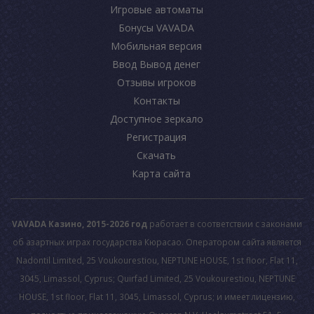
Игровые автоматы
Бонусы VAVADA
Мобильная версия
Ввод Вывод денег
Отзывы игроков
Контакты
Доступное зеркало
Регистрация
Скачать
Карта сайта
VAVADA Казино, 2015-2026 год
работает в соответствии с законами
об азартных играх государства Кюрасао. Оператором сайта является
Nadontil Limited, 25 Voukourestiou, NEPTUNE HOUSE, 1st floor, Flat 11,
3045, Limassol, Cyprus; Quirfad Limited, 25 Voukourestiou, NEPTUNE
HOUSE, 1st floor, Flat 11, 3045, Limassol, Cyprus; и имеет лицензию,