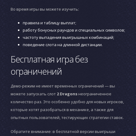
Во время игры вы можете изучить:
правила и таблицу выплат;
работу бонусных раундов и специальных символов;
частоту выпадения выигрышных комбинаций;
поведение слота на длинной дистанции.
Бесплатная игра без
ограничений
Демо-режим не имеет временных ограничений — вы
можете запускать слот
2 Dragons
неограниченное
количество раз. Это особенно удобно для новых игроков,
которые хотят разобраться в механике, а также для
опытных пользователей, тестирующих стратегии ставок.
Обратите внимание: в бесплатной версии выигрыши