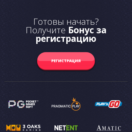
Готовы начать?
Получите
Бонус за
регистрацию
РЕГИСТРАЦИЯ