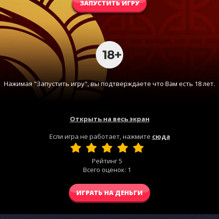
ЗАПУСТИТЬ ИГРУ
Нажимая "Запустить игру", вы подтверждаете что Вам есть 18 лет.
Открыть на весь экран
Если игра не работает, нажмите
сюда
Рейтинг
5
Всего оценок:
1
ИГРАТЬ НА ДЕНЬГИ