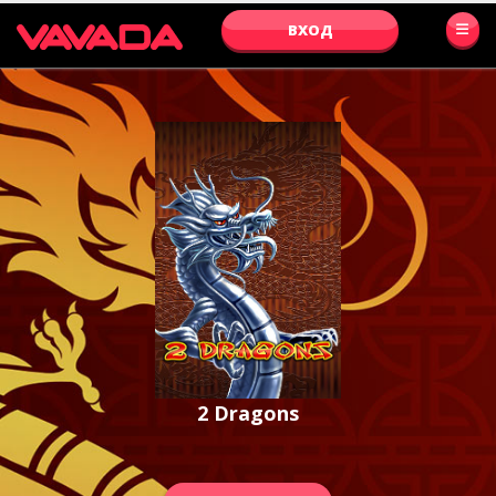
ВХОД
2 Dragons