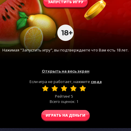
ЗАПУСТИТЬ ИГРУ
Нажимая "Запустить игру", вы подтверждаете что Вам есть 18 лет.
Открыть на весь экран
Если игра не работает, нажмите
сюда
Рейтинг
5
Всего оценок:
1
ИГРАТЬ НА ДЕНЬГИ