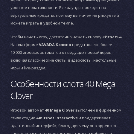
уровнем волатильности. Все раунды проходят на
виртуальные кредиты, поэтому вы ничем не рискуете и
можете играть в удобном темпе.
Чтобы начать игру, достаточно нажать кнопку
«Играть»
.
На платформе
VAVADA Казино
представлено более
10 000 игровых автоматов от ведущих провайдеров,
включая классические слоты, видеослоты, настольные
игры и live-раздел.
Особенности слота 40 Mega
Clover
Игровой автомат
40 Mega Clover
выполнен в фирменном
стиле студии
Amusnet Interactive
и поддерживает
адаптивный интерфейс, благодаря чему он корректно
запускается как на компьютере, так и на мобильных