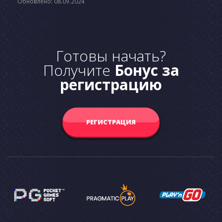
Обновлено:
08.09.2024
Готовы начать?
Получите
Бонус за
регистрацию
РЕГИСТРАЦИЯ