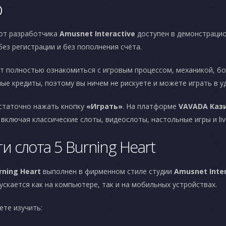
о
от разработчика
Amusnet Interactive
доступен в демонстрацио
ез регистрации и без пополнения счёта.
т полностью ознакомиться с игровым процессом, механикой, бо
ые кредиты, поэтому вы ничем не рискуете и можете играть в у
остаточно нажать кнопку
«Играть»
. На платформе
VAVADA Каз
включая классические слоты, видеослоты, настольные игры и liv
 слота 5 Burning Heart
rning Heart
выполнен в фирменном стиле студии
Amusnet Inter
ускается как на компьютере, так и на мобильных устройствах.
ете изучить: