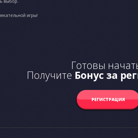
ь выбор.
лекательной игры!
Готовы начат
Получите
Бонус за ре
РЕГИСТРАЦИЯ