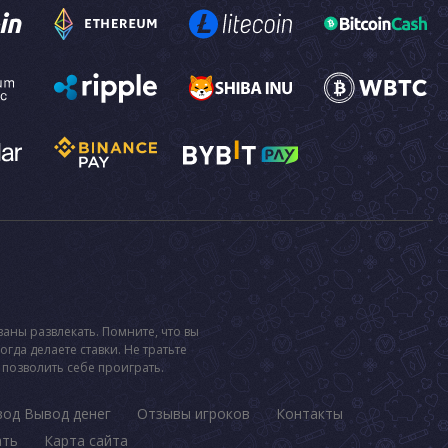
аны развлекать. Помните, что вы
огда делаете ставки. Не тратьте
позволить себе проиграть.
вод Вывод денег
Отзывы игроков
Контакты
ать
Карта сайта