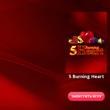
5 Burning Heart
ЗАПУСТИТЬ ИГРУ