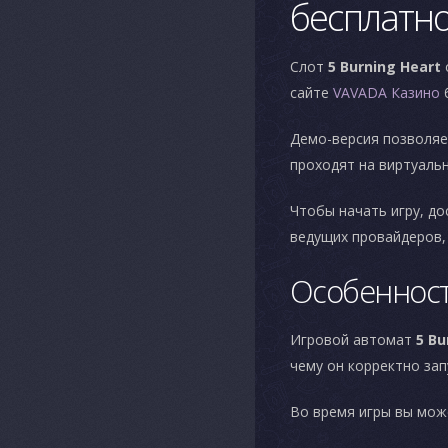
бесплатн
Слот
5 Burning Heart
сайте
VAVADA Казино
б
Демо-версия позволяе
проходят на виртуальн
Чтобы начать игру, д
ведущих провайдеров, 
Особенности
Игровой автомат
5 Bu
чему он корректно зап
Во время игры вы мож