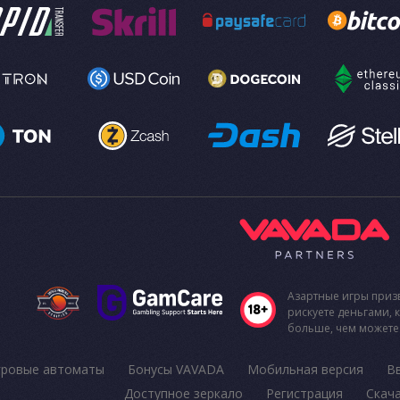
Азартные игры призв
рискуете деньгами, к
больше, чем можете 
гровые автоматы
Бонусы VAVADA
Мобильная версия
В
Доступное зеркало
Регистрация
Скач