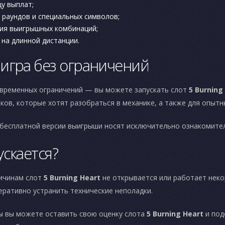
цу выплат;
 раундов и специальных символов;
ия выигрышных комбинаций;
 на длинной дистанции.
 игра без ограничений
временных ограничений — вы можете запускать слот
5 Burning
ков, которые хотят разобраться в механике, а также для опытн
 бесплатной версии выигрыши носят исключительно ознакомител
ускается?
ричинам слот
5 Burning Heart
не открывается или работает неко
еративно устранить технические неполадки.
ы вы можете оставить свою оценку слота
5 Burning Heart
и под