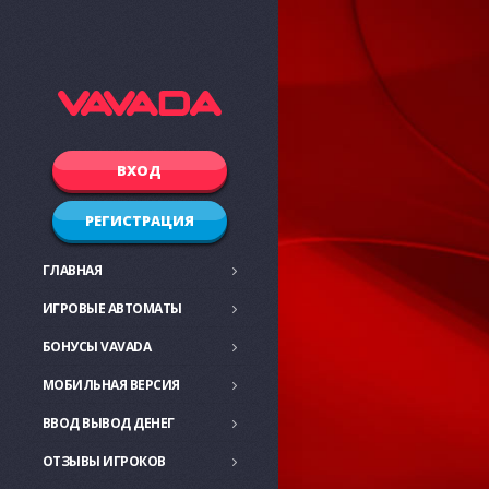
ВХОД
РЕГИСТРАЦИЯ
ГЛАВНАЯ
ИГРОВЫЕ АВТОМАТЫ
БОНУСЫ VAVADA
МОБИЛЬНАЯ ВЕРСИЯ
ВВОД ВЫВОД ДЕНЕГ
ОТЗЫВЫ ИГРОКОВ