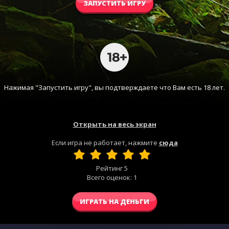
ЗАПУСТИТЬ ИГРУ
Нажимая "Запустить игру", вы подтверждаете что Вам есть 18 лет.
Открыть на весь экран
Если игра не работает, нажмите
сюда
Рейтинг
5
Всего оценок:
1
ИГРАТЬ НА ДЕНЬГИ