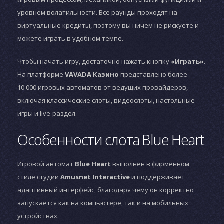
уровнем волатильности. Все раунды проходят на
виртуальные кредиты, поэтому вы ничем не рискуете и
можете играть в удобном темпе.
Чтобы начать игру, достаточно нажать кнопку
«Играть»
.
На платформе
VAVADA Казино
представлено более
10 000 игровых автоматов от ведущих провайдеров,
включая классические слоты, видеослоты, настольные
игры и live-раздел.
Особенности слота Blue Heart
Игровой автомат
Blue Heart
выполнен в фирменном
стиле студии
Amusnet Interactive
и поддерживает
адаптивный интерфейс, благодаря чему он корректно
запускается как на компьютере, так и на мобильных
устройствах.