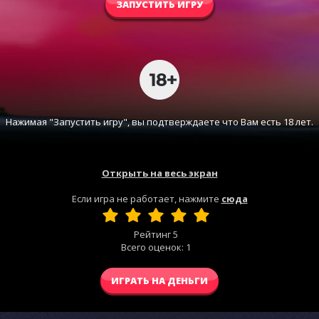
ЗАПУСТИТЬ ИГРУ
Нажимая "Запустить игру", вы подтверждаете что Вам есть 18 лет.
Открыть на весь экран
Если игра не работает, нажмите
сюда
Рейтинг
5
Всего оценок:
1
ИГРАТЬ НА ДЕНЬГИ