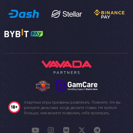
Азартные игры призваны развлекать. Помните, что вы
рискуете деньгами, когда делаете ставки. Не тратьте
больше, чем можете позволить себе проиграть.