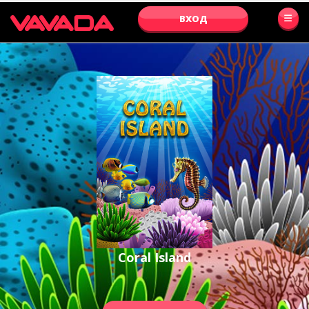
ВХОД
Coral Island