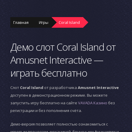
Главная
Игры
Coral Island
Демо слот Coral Island от
Amusnet Interactive —
играть бесплатно
Слот
Coral Island
от разработчика
Amusnet Interactive
доступен в демонстрационном режиме. Вы можете
запустить игру бесплатно на сайте
VAVADA Казино
без
регистрации и без пополнения счёта.
Демо-версия позволяет полностью ознакомиться с
игровым процессом, механикой, бонусными функциями и