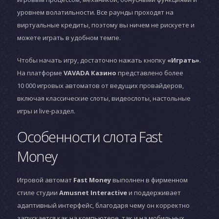
уровнем волатильности. Все раунды проходят на
виртуальные кредиты, поэтому вы ничем не рискуете и
можете играть в удобном темпе.
Чтобы начать игру, достаточно нажать кнопку
«Играть»
.
На платформе
VAVADA Казино
представлено более
10 000 игровых автоматов от ведущих провайдеров,
включая классические слоты, видеослоты, настольные
игры и live-раздел.
Особенности слота Fast
Money
Игровой автомат
Fast Money
выполнен в фирменном
стиле студии
Amusnet Interactive
и поддерживает
адаптивный интерфейс, благодаря чему он корректно
запускается как на компьютере, так и на мобильных