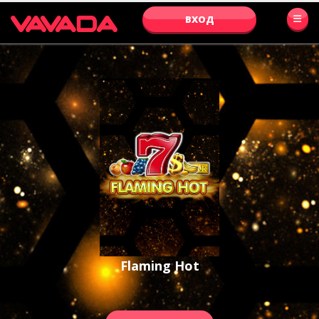
ВХОД
Flaming Hot