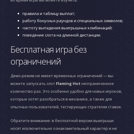
Во время игры вы можете изучить:
правила и таблицу выплат;
работу бонусных раундов и специальных символов;
частоту выпадения выигрышных комбинаций;
поведение слота на длинной дистанции.
Бесплатная игра без
ограничений
Демо-режим не имеет временных ограничений — вы
можете запускать слот
Flaming Hot
неограниченное
количество раз. Это особенно удобно для новых игроков,
которые хотят разобраться в механике, а также для
опытных пользователей, тестирующих стратегии ставок.
Обратите внимание: в бесплатной версии выигрыши
носят исключительно ознакомительный характер и не