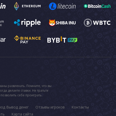
аны развлекать. Помните, что вы
огда делаете ставки. Не тратьте
позволить себе проиграть.
вод Вывод денег
Отзывы игроков
Контакты
ать
Карта сайта