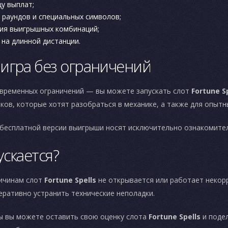
цу выплат;
 раундов и специальных символов;
ия выигрышных комбинаций;
 на длинной дистанции.
 игра без ограничений
временных ограничений — вы можете запускать слот
Fortune S
ков, которые хотят разобраться в механике, а также для опытн
 бесплатной версии выигрыши носят исключительно ознакомител
ускается?
ричинам слот
Fortune Spells
не открывается или работает некор
еративно устранить технические неполадки.
ы вы можете оставить свою оценку слота
Fortune Spells
и поде