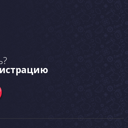
ь?
гистрацию