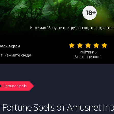
Нажимая "Запустить игру", вы подтверждаете ч
весь экран
Рейтинг
5
ет, нажмите
сюда
Всего оценок:
1
Fortune Spells
Fortune Spells от Amusnet Int