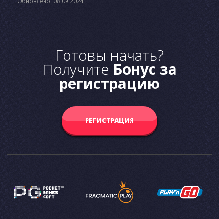
Обновлено:
08.09.2024
Готовы начать?
Получите
Бонус за
регистрацию
РЕГИСТРАЦИЯ