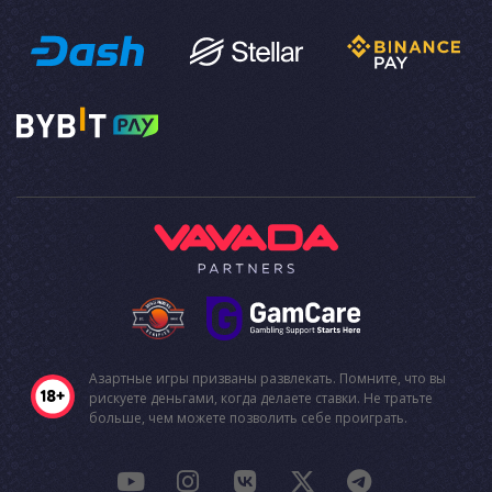
Азартные игры призваны развлекать. Помните, что вы
рискуете деньгами, когда делаете ставки. Не тратьте
больше, чем можете позволить себе проиграть.