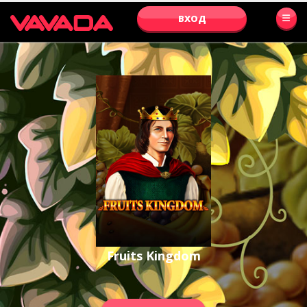
ВХОД
Fruits Kingdom