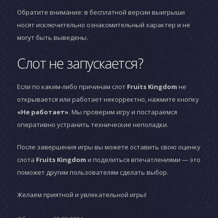
Обратите внимание: в бесплатной версии выигрыши
носят исключительно ознакомительный характер и не
могут быть выведены.
Слот не запускается?
Если по каким-либо причинам слот
Fruits Kingdom
не
открывается или работает некорректно, нажмите кнопку
«Не работает»
. Мы проверим игру и постараемся
оперативно устранить технические неполадки.
После завершения игры вы можете оставить свою оценку
слота
Fruits Kingdom
и поделиться впечатлениями — это
поможет другим пользователям сделать выбор.
Желаем приятной и увлекательной игры!