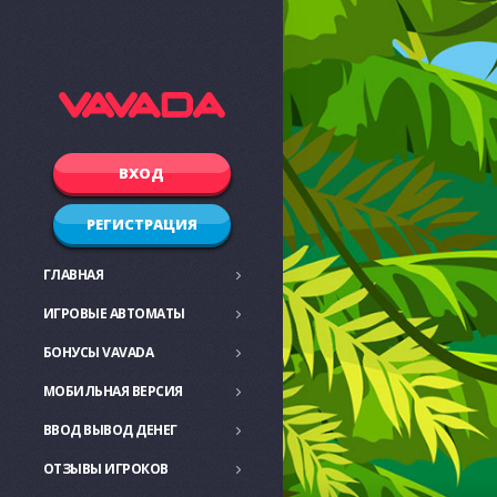
ВХОД
РЕГИСТРАЦИЯ
ГЛАВНАЯ
ИГРОВЫЕ АВТОМАТЫ
БОНУСЫ VAVADA
МОБИЛЬНАЯ ВЕРСИЯ
ВВОД ВЫВОД ДЕНЕГ
ОТЗЫВЫ ИГРОКОВ