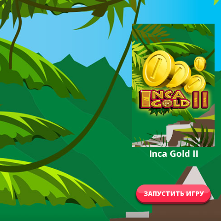
Inca Gold II
ЗАПУСТИТЬ ИГРУ