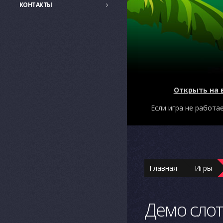
КОНТАКТЫ
Открыть на 
Если игра не работа
Главная
Игры
Демо слот 