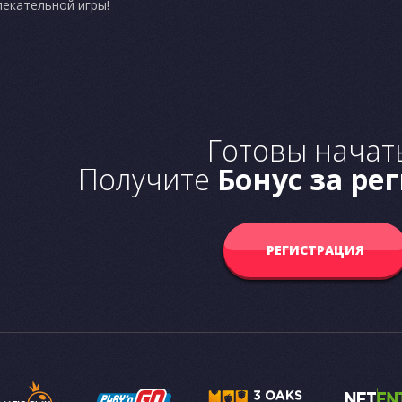
лекательной игры!
Готовы начат
Получите
Бонус за ре
РЕГИСТРАЦИЯ