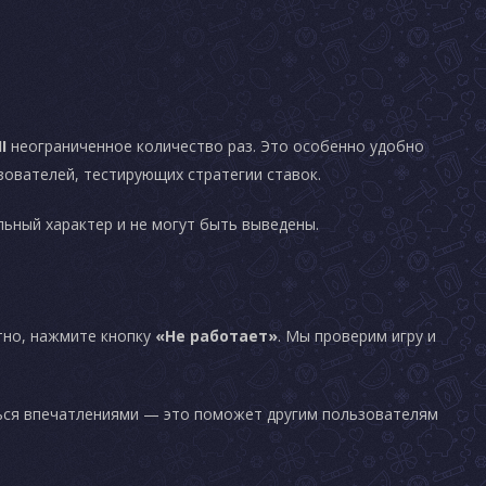
I
неограниченное количество раз. Это особенно удобно
зователей, тестирующих стратегии ставок.
ьный характер и не могут быть выведены.
тно, нажмите кнопку
«Не работает»
. Мы проверим игру и
ься впечатлениями — это поможет другим пользователям