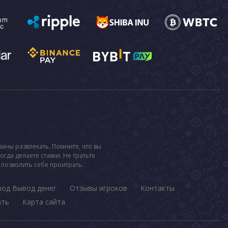
аны развлекать. Помните, что вы
огда делаете ставки. Не тратьте
позволить себе проиграть.
вод Вывод денег
Отзывы игроков
Контакты
ать
Карта сайта