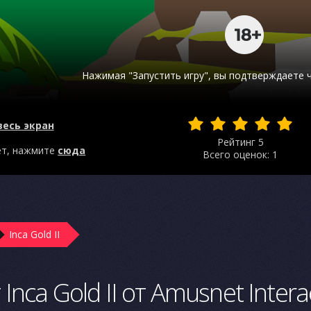
Нажимая "Запустить игру", вы подтверждаете ч
весь экран
Рейтинг
5
ет, нажмите
сюда
Всего оценок:
1
Inca Gold II
Inca Gold II от Amusnet Inter