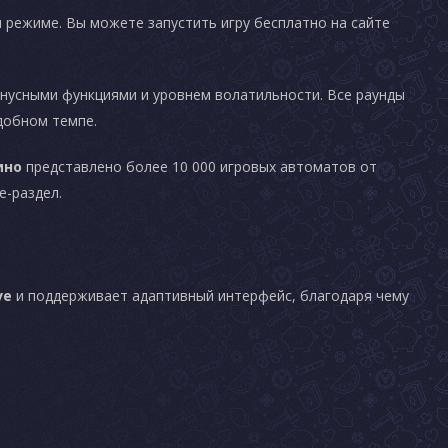
режиме. Вы можете запустить игру бесплатно на сайте
нусными функциями и уровнем волатильности. Все раунды
добном темпе.
ино
представлено более 10 000 игровых автоматов от
e-раздел.
ve
и поддерживает адаптивный интерфейс, благодаря чему