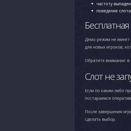
частоту выпаден
поведение слота
Бесплатная
Демо-режим не имеет 
для новых игроков, ко
Обратите внимание: в
Слот не зап
Если по каким-либо п
постараемся оператив
После завершения игр
сделать выбор.