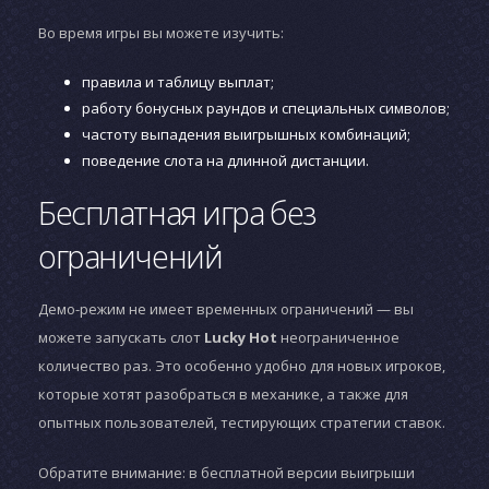
Во время игры вы можете изучить:
правила и таблицу выплат;
работу бонусных раундов и специальных символов;
частоту выпадения выигрышных комбинаций;
поведение слота на длинной дистанции.
Бесплатная игра без
ограничений
Демо-режим не имеет временных ограничений — вы
можете запускать слот
Lucky Hot
неограниченное
количество раз. Это особенно удобно для новых игроков,
которые хотят разобраться в механике, а также для
опытных пользователей, тестирующих стратегии ставок.
Обратите внимание: в бесплатной версии выигрыши