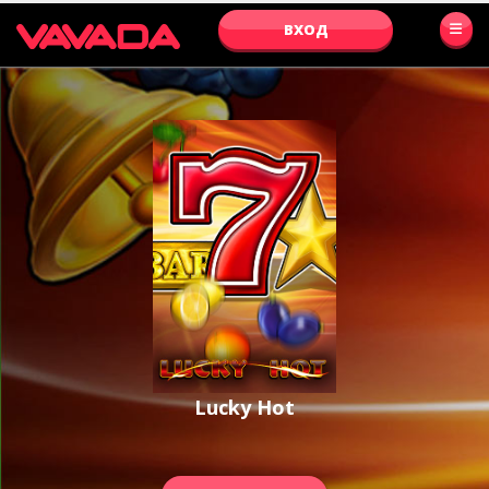
ВХОД
Lucky Hot