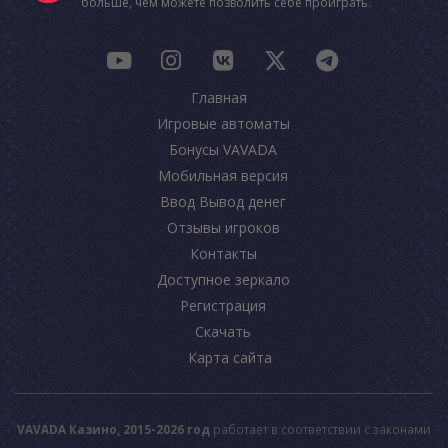
больше, чем можете позволить себе проиграть.
Главная
Игровые автоматы
Бонусы VAVADA
Мобильная версия
Ввод Вывод денег
Отзывы игроков
Контакты
Доступное зеркало
Регистрация
Скачать
Карта сайта
VAVADA Казино, 2015-2026 год
работает в соответствии с законами