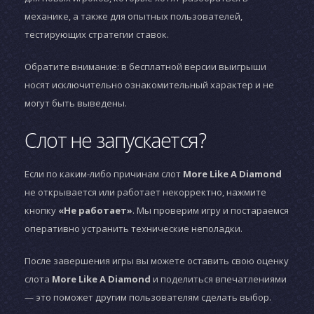
механике, а также для опытных пользователей,
тестирующих стратегии ставок.
Обратите внимание: в бесплатной версии выигрыши
носят исключительно ознакомительный характер и не
могут быть выведены.
Слот не запускается?
Если по каким-либо причинам слот
More Like A Diamond
не открывается или работает некорректно, нажмите
кнопку
«Не работает»
. Мы проверим игру и постараемся
оперативно устранить технические неполадки.
После завершения игры вы можете оставить свою оценку
слота
More Like A Diamond
и поделиться впечатлениями
— это поможет другим пользователям сделать выбор.