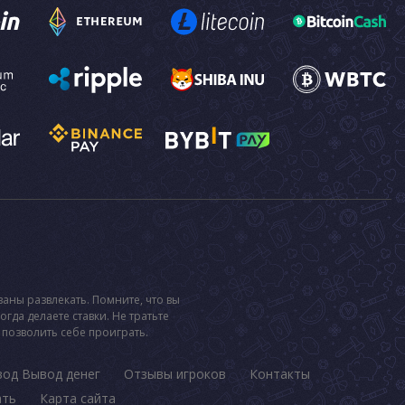
аны развлекать. Помните, что вы
огда делаете ставки. Не тратьте
позволить себе проиграть.
вод Вывод денег
Отзывы игроков
Контакты
ать
Карта сайта