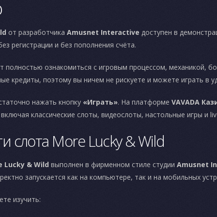
о
ld
от разработчика
Amusnet Interactive
доступен в демонстра
ез регистрации и без пополнения счёта.
т полностью ознакомиться с игровым процессом, механикой, бо
ые кредиты, поэтому вы ничем не рискуете и можете играть в у
остаточно нажать кнопку
«Играть»
. На платформе
VAVADA Каз
включая классические слоты, видеослоты, настольные игры и liv
 слота More Lucky & Wild
 Lucky & Wild
выполнен в фирменном стиле студии
Amusnet In
ректно запускается как на компьютере, так и на мобильных устр
ете изучить: