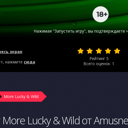
Нажимая "Запустить игру", вы подтверждаете ч
весь экран
Рейтинг
5
ет, нажмите
сюда
Всего оценок:
1
More Lucky & Wild
 More Lucky & Wild от Amusnet