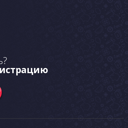
ь?
гистрацию