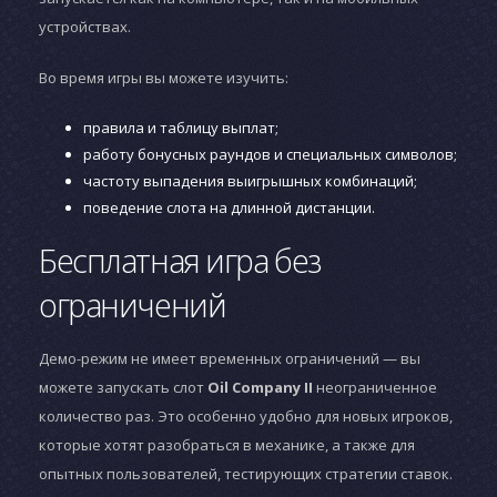
устройствах.
Во время игры вы можете изучить:
правила и таблицу выплат;
работу бонусных раундов и специальных символов;
частоту выпадения выигрышных комбинаций;
поведение слота на длинной дистанции.
Бесплатная игра без
ограничений
Демо-режим не имеет временных ограничений — вы
можете запускать слот
Oil Company II
неограниченное
количество раз. Это особенно удобно для новых игроков,
которые хотят разобраться в механике, а также для
опытных пользователей, тестирующих стратегии ставок.