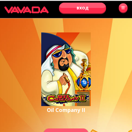
ВХОД
Oil Company II