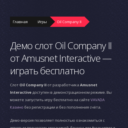
Главная
Игры
Oil Company II
Демо слот Oil Company II
от Amusnet Interactive —
играть бесплатно
Слот
Oil Company II
от разработчика
Amusnet
Interactive
доступен в демонстрационном режиме. Вы
можете запустить игру бесплатно на сайте
VAVADA
Казино
без регистрации и без пополнения счёта.
Демо-версия позволяет полностью ознакомиться с
игровым процессом, механикой, бонусными функциями и