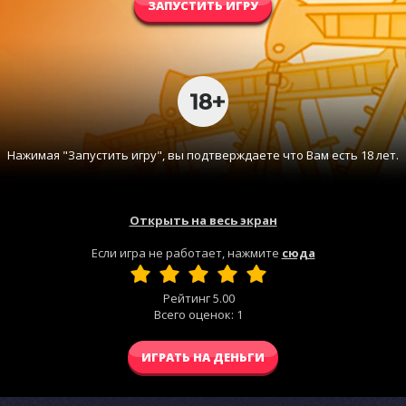
ЗАПУСТИТЬ ИГРУ
Нажимая "Запустить игру", вы подтверждаете что Вам есть 18 лет.
Открыть на весь экран
Если игра не работает, нажмите
сюда
Рейтинг
5.00
Всего оценок:
1
ИГРАТЬ НА ДЕНЬГИ