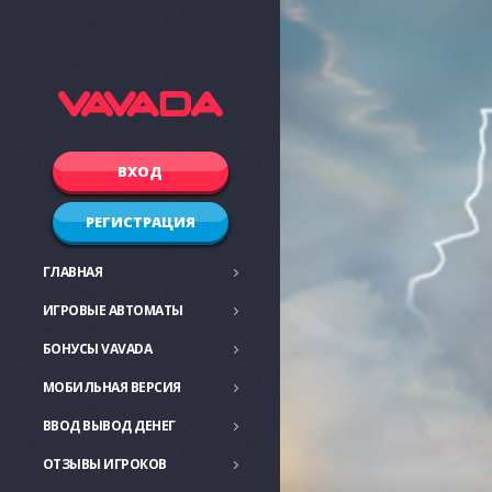
ВХОД
РЕГИСТРАЦИЯ
ГЛАВНАЯ
ИГРОВЫЕ АВТОМАТЫ
БОНУСЫ VAVADA
МОБИЛЬНАЯ ВЕРСИЯ
ВВОД ВЫВОД ДЕНЕГ
ОТЗЫВЫ ИГРОКОВ