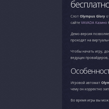
бесплатн
Слот
Olympus Glory
о
сайте
VAVADA Казино
б
Демо-версия позволяе
проходят на виртуальн
Чтобы начать игру, д
ведущих провайдеров, 
Особенност
Игровой автомат
Olym
чему он корректно зап
Во время игры вы мож