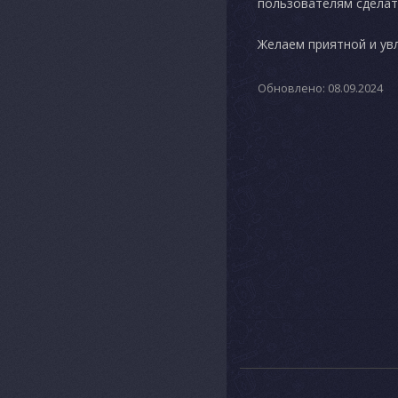
пользователям сделат
Желаем приятной и ув
Обновлено:
08.09.2024