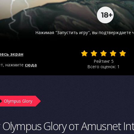
Нажимая "Запустить игру", вы подтверждаете ч
весь экран
Рейтинг
5
ет, нажмите
сюда
Всего оценок:
1
Olympus Glory
 Olympus Glory от Amusnet Int