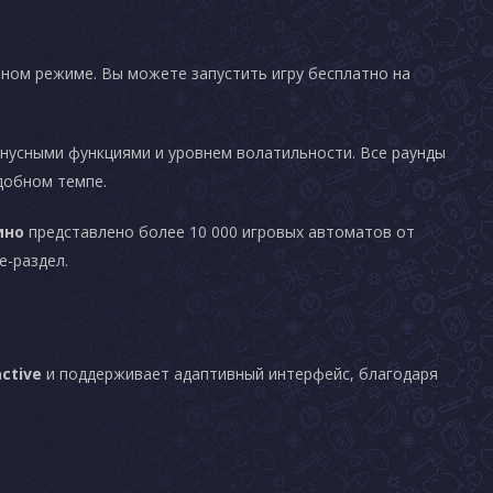
ном режиме. Вы можете запустить игру бесплатно на
нусными функциями и уровнем волатильности. Все раунды
добном темпе.
ино
представлено более 10 000 игровых автоматов от
e-раздел.
ctive
и поддерживает адаптивный интерфейс, благодаря