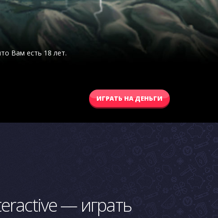
то Вам есть 18 лет.
ИГРАТЬ НА ДЕНЬГИ
eractive — играть