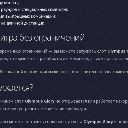
цу выплат;
 раундов и специальных символов;
ия выигрышных комбинаций;
 на длинной дистанции.
 игра без ограничений
временных ограничений — вы можете запускать слот
Olympus G
ков, которые хотят разобраться в механике, а также для опытн
 бесплатной версии выигрыши носят исключительно ознакомител
ускается?
ричинам слот
Olympus Glory
не открывается или работает некор
еративно устранить технические неполадки.
ы вы можете оставить свою оценку слота
Olympus Glory
и поде