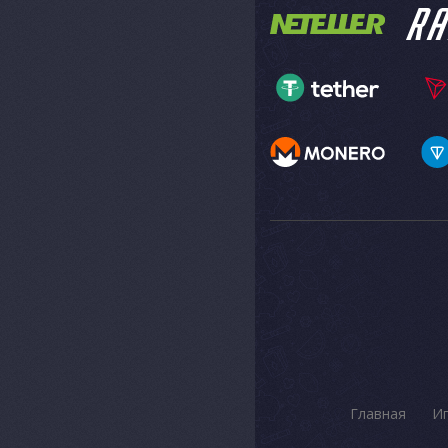
Главная
И