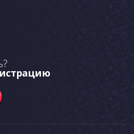
ь?
гистрацию