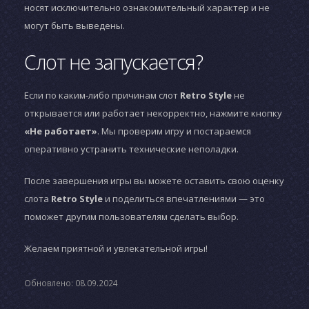
носят исключительно ознакомительный характер и не
могут быть выведены.
Слот не запускается?
Если по каким-либо причинам слот
Retro Style
не
открывается или работает некорректно, нажмите кнопку
«Не работает»
. Мы проверим игру и постараемся
оперативно устранить технические неполадки.
После завершения игры вы можете оставить свою оценку
слота
Retro Style
и поделиться впечатлениями — это
поможет другим пользователям сделать выбор.
Желаем приятной и увлекательной игры!
Обновлено:
08.09.2024