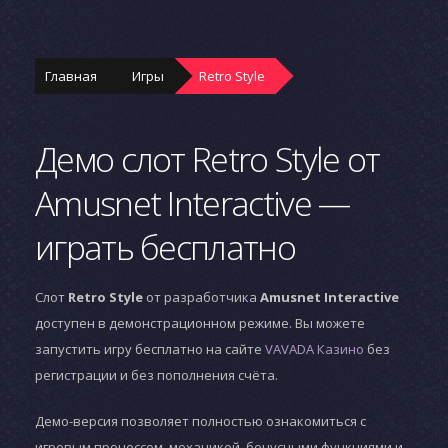
Главная
Игры
Retro Style
Демо слот Retro Style от
Amusnet Interactive —
играть бесплатно
Слот
Retro Style
от разработчика
Amusnet Interactive
доступен в демонстрационном режиме. Вы можете
запустить игру бесплатно на сайте
VAVADA Казино
без
регистрации и без пополнения счёта.
Демо-версия позволяет полностью ознакомиться с
игровым процессом, механикой, бонусными функциями и