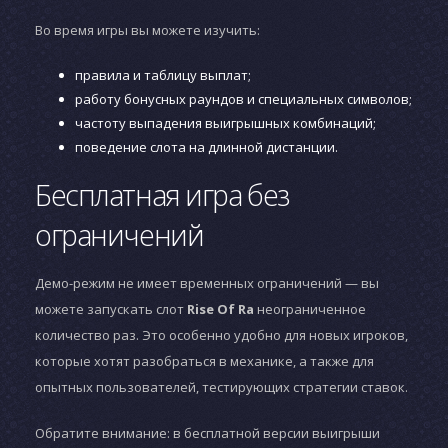
Во время игры вы можете изучить:
правила и таблицу выплат;
работу бонусных раундов и специальных символов;
частоту выпадения выигрышных комбинаций;
поведение слота на длинной дистанции.
Бесплатная игра без
ограничений
Демо-режим не имеет временных ограничений — вы
можете запускать слот
Rise Of Ra
неограниченное
количество раз. Это особенно удобно для новых игроков,
которые хотят разобраться в механике, а также для
опытных пользователей, тестирующих стратегии ставок.
Обратите внимание: в бесплатной версии выигрыши