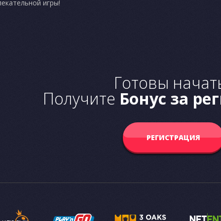
лекательной игры!
Готовы начат
Получите
Бонус за ре
РЕГИСТРАЦИЯ