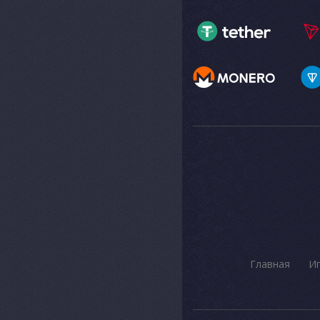
Главная
И