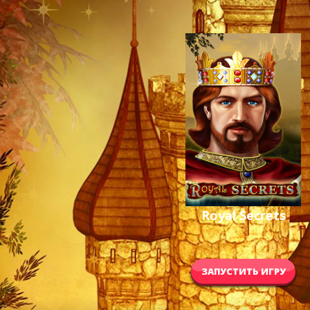
Royal Secrets
ЗАПУСТИТЬ ИГРУ