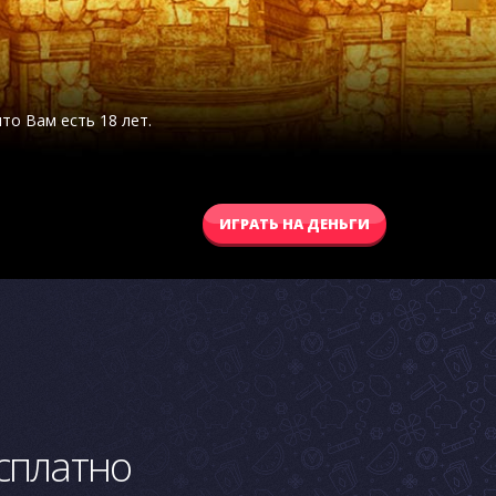
то Вам есть 18 лет.
ИГРАТЬ НА ДЕНЬГИ
есплатно