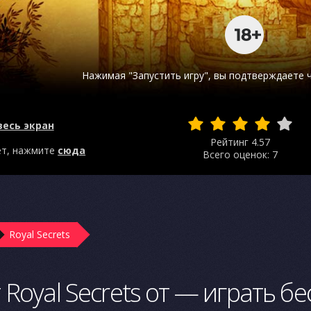
Нажимая "Запустить игру", вы подтверждаете ч
весь экран
Рейтинг
4.57
ет, нажмите
сюда
Всего оценок:
7
Royal Secrets
 Royal Secrets от — играть б