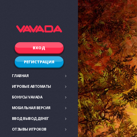
ВХОД
РЕГИСТРАЦИЯ
ГЛАВНАЯ
ИГРОВЫЕ АВТОМАТЫ
БОНУСЫ VAVADA
МОБИЛЬНАЯ ВЕРСИЯ
ВВОД ВЫВОД ДЕНЕГ
ОТЗЫВЫ ИГРОКОВ