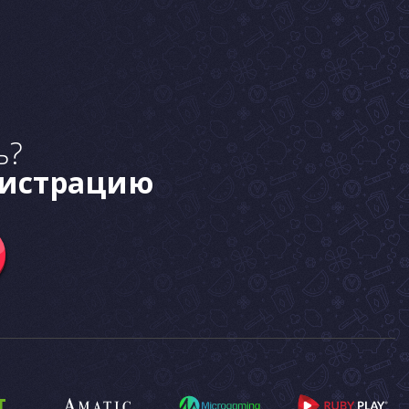
ь?
гистрацию