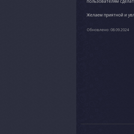
пользователям сделат
Желаем приятной и ув
Обновлено:
08.09.2024