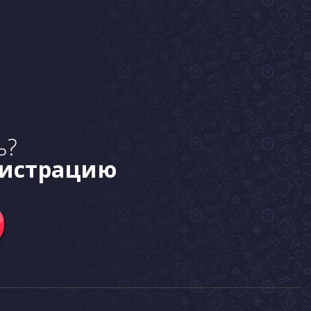
ь?
гистрацию