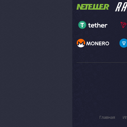
Главная
И