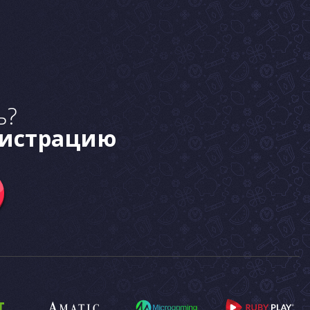
ь?
гистрацию