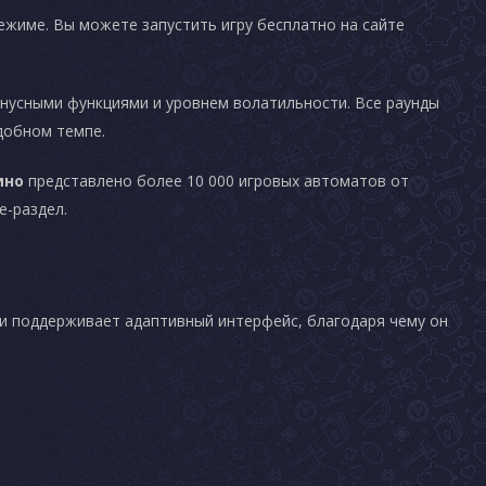
жиме. Вы можете запустить игру бесплатно на сайте
нусными функциями и уровнем волатильности. Все раунды
добном темпе.
ино
представлено более 10 000 игровых автоматов от
e-раздел.
и поддерживает адаптивный интерфейс, благодаря чему он