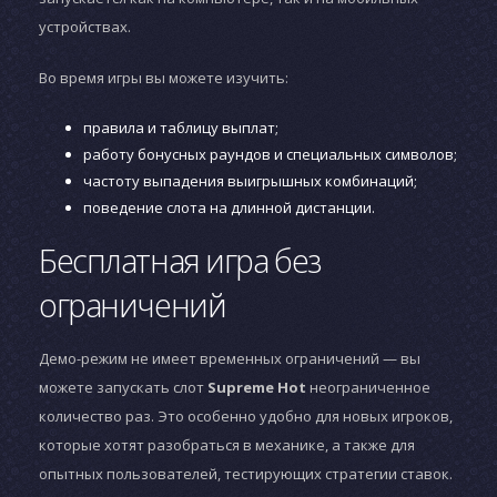
устройствах.
Во время игры вы можете изучить:
правила и таблицу выплат;
работу бонусных раундов и специальных символов;
частоту выпадения выигрышных комбинаций;
поведение слота на длинной дистанции.
Бесплатная игра без
ограничений
Демо-режим не имеет временных ограничений — вы
можете запускать слот
Supreme Hot
неограниченное
количество раз. Это особенно удобно для новых игроков,
которые хотят разобраться в механике, а также для
опытных пользователей, тестирующих стратегии ставок.