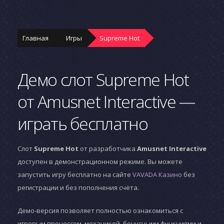
Главная
Игры
Supreme Hot
Демо слот Supreme Hot
от Amusnet Interactive —
играть бесплатно
Слот
Supreme Hot
от разработчика
Amusnet Interactive
доступен в демонстрационном режиме. Вы можете
запустить игру бесплатно на сайте
VAVADA Казино
без
регистрации и без пополнения счёта.
Демо-версия позволяет полностью ознакомиться с
игровым процессом, механикой, бонусными функциями и