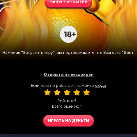
ЗАПУСТИТЬ ИГРУ
Нажимая "Запустить игру", вы подтверждаете что Вам есть 18 лет.
Открыть на весь экран
Если игра не работает, нажмите
сюда
Рейтинг
5
Всего оценок:
1
ИГРАТЬ НА ДЕНЬГИ