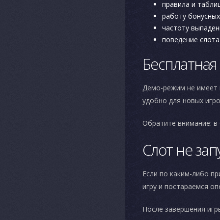
правила и табли
работу бонусных
частоту выпаден
поведение слота
Бесплатная
Демо-режим не имеет 
удобно для новых игро
Обратите внимание: в
Слот не зап
Если по каким-либо п
игру и постараемся оп
После завершения игр