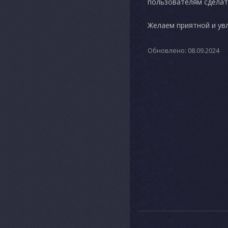
пользователям сделат
Желаем приятной и ув
Обновлено:
08.09.2024