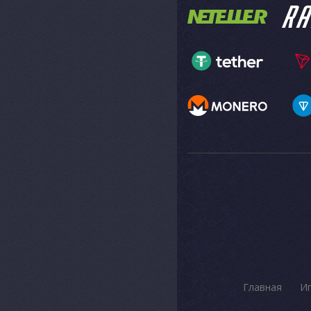
Главная
И