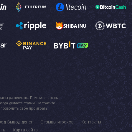
аны развлекать. Помните, что вы
огда делаете ставки. Не тратьте
позволить себе проиграть.
вод Вывод денег
Отзывы игроков
Контакты
ать
Карта сайта