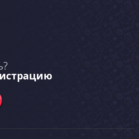
ь?
гистрацию