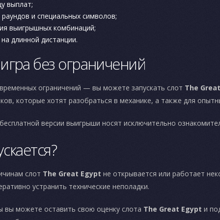
цу выплат;
 раундов и специальных символов;
ия выигрышных комбинаций;
 на длинной дистанции.
 игра без ограничений
временных ограничений — вы можете запускать слот
The Great
ков, которые хотят разобраться в механике, а также для опытн
 бесплатной версии выигрыши носят исключительно ознакомител
ускается?
ричинам слот
The Great Egypt
не открывается или работает нек
еративно устранить технические неполадки.
ы вы можете оставить свою оценку слота
The Great Egypt
и по