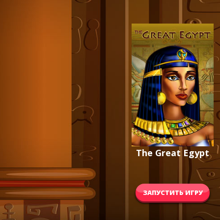
The Great Egypt
ЗАПУСТИТЬ ИГРУ