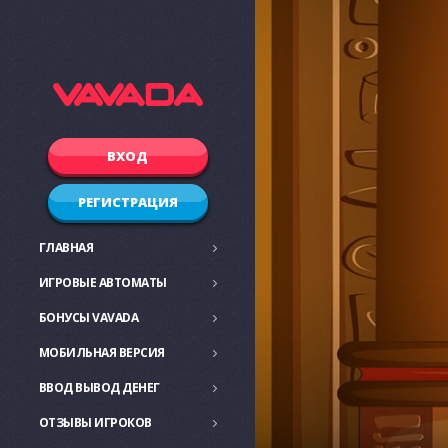
ВХОД
РЕГИСТРАЦИЯ
ГЛАВНАЯ
ИГРОВЫЕ АВТОМАТЫ
БОНУСЫ VAVADA
МОБИЛЬНАЯ ВЕРСИЯ
ВВОД ВЫВОД ДЕНЕГ
ОТЗЫВЫ ИГРОКОВ